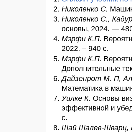
Николенко С.
Машинн
Николенко С., Кадур
основы, 2024. — 480
Мэрфи К.П.
Вероятн
2022. – 940 с.
Мэрфи К.П.
Вероятн
Дополнительные темы
Дайзенрот М. П, Ал
Математика в машин
Уилке К.
Основы виз
эффективной и убед
с.
Шай Шалев-Шварц, 