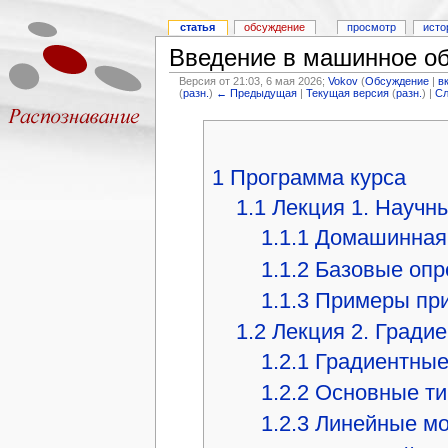
статья
обсуждение
просмотр
исто
Введение в машинное обу
Версия от 21:03, 6 мая 2026;
Vokov
(
Обсуждение
|
в
(
разн.
)
← Предыдущая
|
Текущая версия
(
разн.
) |
С
1
Программа курса
1.1
Лекция 1. Научн
1.1.1
Домашинная 
1.1.2
Базовые опр
1.1.3
Примеры при
1.2
Лекция 2. Гради
1.2.1
Градиентные
1.2.2
Основные ти
1.2.3
Линейные м