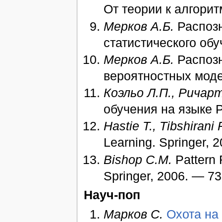
От теории к алгорит
Мерков А.Б.
Распозн
статистического обу
Мерков А.Б.
Распозн
вероятностных модел
Коэльо Л.П., Ричарт
обучения на языке P
Hastie T., Tibshirani
Learning. Springer, 
Bishop C.M.
Pattern 
Springer, 2006. — 73
Науч-поп
Марков С.
Охота на