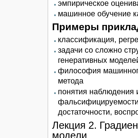
эмпирическое оцени
машинное обучение ка
Примеры прикла
классификация, регр
задачи со сложно ст
генеративных моделе
философия машинного
метода
понятия наблюдения 
фальсифицируемости,
достаточности, воспр
Лекция 2. Градие
модели