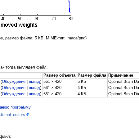
лов, размер файла: 5 КБ, MIME-тип: image/png)
как тогда выглядел файл.
Размер объекта
Размер файла
Примечание
(
Обсуждение
|
вклад
)
561 × 420
5 КБ
Optimal Brain Da
(
Обсуждение
|
вклад
)
561 × 420
4 КБ
Optimal Brain Da
(
Обсуждение
|
вклад
)
561 × 420
4 КБ
Optimal Brain Da
ешнюю программу
ternal_editors
.
файл: