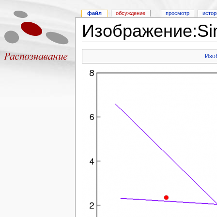
файл
обсуждение
просмотр
истор
Изображение:Si
Изо