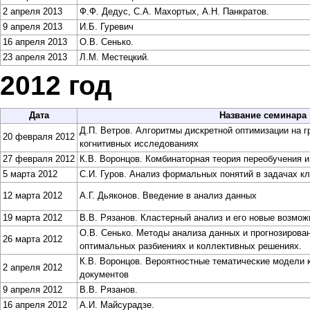
2 апреля 2013
Ф.Ф. Дедус, С.А. Махортых, А.Н. Панкратов.
9 апреля 2013
И.Б. Гуревич
16 апреля 2013
О.В. Сенько
.
23 апреля 2013
Л.М. Местецкий
.
2012 год
Дата
Название семинара
Д.П. Ветров
. Алгоритмы дискретной оптимизации на г
20 февраля 2012
когнитивных исследованиях
27 февраля 2012
К.В. Воронцов
. Комбинаторная теория переобучения и
5 марта 2012
С.И. Гуров
. Анализ формальных понятий в задачах к
12 марта 2012
А.Г. Дьяконов
. Введение в анализ данных
19 марта 2012
В.В. Рязанов
. Кластерный анализ и его новые возмож
О.В. Сенько
. Методы анализа данных и прогнозирова
26 марта 2012
оптимальных разбиениях и коллективных решениях.
К.В. Воронцов
. Вероятностные тематические модели 
2 апреля 2012
документов
9 апреля 2012
В.В. Рязанов
.
16 апреля 2012
А.И. Майсурадзе
.