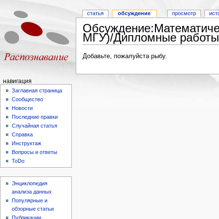
статья
обсуждение
просмотр
ист
Обсуждение:Математиче
МГУ)/Дипломные работы
Добавьте, пожалуйста рыбу.
навигация
Заглавная страница
Сообщество
Новости
Последние правки
Случайная статья
Справка
Инструктаж
Вопросы и ответы
ToDo
Энциклопедия
анализа данных
Популярные и
обзорные статьи
Публикации