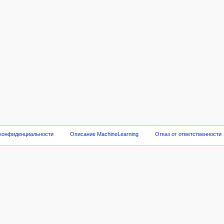
 конфиденциальности
Описание MachineLearning
Отказ от ответственности