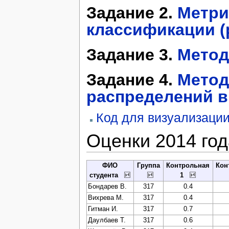
Задание 2.
Метри
классификации (
Задание 3.
Метод
Задание 4.
Метод
распределений в
Код для визуализаци
Оценки 2014 год
ФИО
Группа
Контрольная
Кон
студента
1
Бондарев В.
317
0.4
Вихрева М.
317
0.4
Гитман И.
317
0.7
Даулбаев Т.
317
0.6