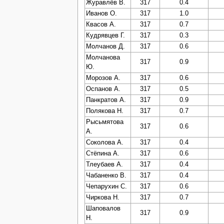
Журавлёв В.
317
0.4
Иванов О.
317
1.0
Квасов А.
317
0.7
Кудрявцев Г.
317
0.3
Молчанов Д.
317
0.6
Молчанова
317
0.9
Ю.
Морозов А.
317
0.6
Оспанов А.
317
0.5
Панкратов А.
317
0.9
Полякова Н.
317
0.7
Рысьмятова
317
0.6
А.
Соколова А.
317
0.4
Стёпина А.
317
0.6
Тлеубаев А.
317
0.4
Чабаненко В.
317
0.4
Чепарухин С.
317
0.6
Чиркова Н.
317
0.7
Шаповалов
317
0.9
Н.