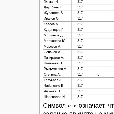
Гитман И.
317
Даулбаев Т.
317
Журавлёв В.
317
Иванов О.
317
Квасов А.
317
Кудрявцев Г.
317
Молчанов Д.
317
Молчанова Ю.
317
Морозов А.
317
Оспанов А.
317
Панкратов А.
317
Полякова Н.
317
Рысьмятова А.
317
Стёпина А.
317
-5
Тлеубаев А.
317
Чабаненко В.
317
Чиркова Н.
317
Шаповалов Н.
317
Символ «-» означает, ч
задание принято на ми