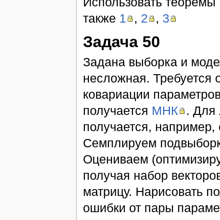
Использовать теоремы 
также
1
,
2
,
3
Задача 50
Задана выборка и моде
несложная. Требуется 
ковариации параметров
получается
МНК
. Для
получается, например,
Семплируем подвыборку
Оцениваем (оптимизиру
получая набор векторо
матрицу. Нарисовать п
ошибки от пары параме