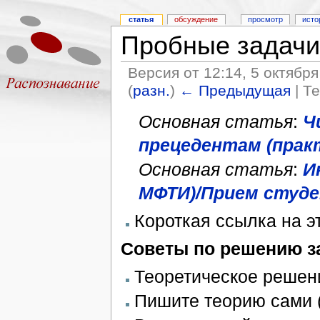
статья
обсуждение
просмотр
исто
Пробные задачи
Версия от 12:14, 5 октябр
(
разн.
)
← Предыдущая
| Т
Основная статья
:
Ч
прецедентам (практ
Основная статья
:
И
МФТИ)/Прием студ
Короткая ссылка на э
Советы по решению з
Теоретическое решени
Пишите теорию сами (