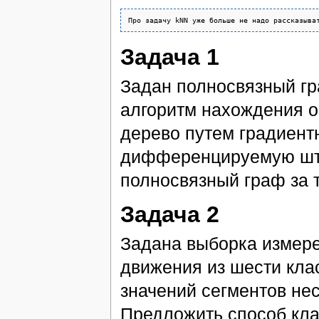
Задача 1
Задан полносвязный г
алгоритм нахождения о
дерево путем градиентн
дифференцируемую шт
полносвязный граф за т
Задача 2
Задана выборка измер
движения из шести кла
значений сегментов нес
Предложить способ кл