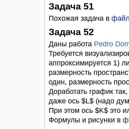
Задача 51
Похожая задача в
фай
Задача 52
Даны работа
Pedro Dom
Требуется визуализиров
аппроксимируется 1) л
размерность пространс
один, размерность про
Доработать график так,
даже ось $L$ (надо дум
При этом ось $K$ это и
Формулы и рисунки в
ф