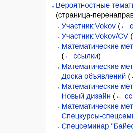
Вероятностные темати
(страница-перенапра
Участник:Vokov
(
← 
Участник:Vokov/CV
(
Математические ме
(
← ссылки
)
Математические мет
Доска объявлений
(
Математические мет
Новый дизайн
(
← сс
Математические мет
Спецкурсы-спецсем
Спецсеминар "Байес