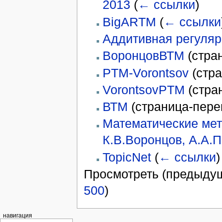
2013
(
← ссылки
)
BigARTM
(
← ссылки
Аддитивная регуляр
ВоронцовВТМ
(стра
PTM-Vorontsov
(стр
VorontsovPTM
(стра
ВТМ
(страница-пер
Математические мето
К.В.Воронцов, А.А.П
TopicNet
(
← ссылки
)
Просмотреть (предыдущ
500
)
навигация