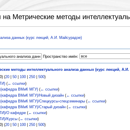
на Метрические методы интеллектуальн
ализа данных (курс лекций, А.И. Майсурадзе)
Пространство имён:
ские методы интеллектуального анализа данных (курс лекций, А.И.
) (
20
|
50
|
100
|
250
|
500
)
ТИ)
(
← ссылки
)
 (кафедра ВМиК МГУ)
(
← ссылки
)
 (кафедра ВМиК МГУ)/Новый дизайн
(
← ссылки
)
 (кафедра ВМиК МГУ)/Спецкурсы-спецсеминары
(
← ссылки
)
 (кафедра ВМиК МГУ)/Старый дизайн
(
← ссылки
)
ТИ)/О кафедре
(
← ссылки
)
ТИ)/Курсы
(
← ссылки
)
) (
20
|
50
|
100
|
250
|
500
)