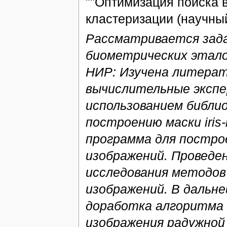
""Оптимизация поиска 
кластеризации (научный
Рассматривается зада
биометрических этало
НИР: Изучена литерат
вычислительные экспе
использованием библи
построению маски iris
программа для постро
изображений. Проведе
исследования методов
изображений. В дальн
доработка алгоритма
изображения радужной 