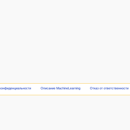
 конфиденциальности
Описание MachineLearning
Отказ от ответственности