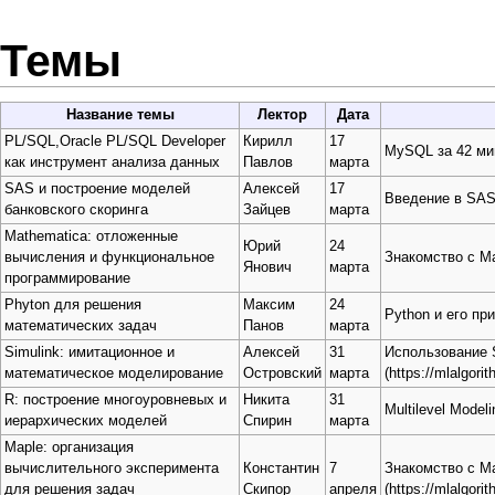
Темы
Название темы
Лектор
Дата
PL/SQL,Oracle PL/SQL Developer
Кирилл
17
MySQL за 42 ми
как инструмент анализа данных
Павлов
марта
SAS и построение моделей
Алексей
17
Введение в SAS
банковского скоринга
Зайцев
марта
Mathematica: отложенные
Юрий
24
вычисления и функциональное
Знакомство с Ma
Янович
марта
программирование
Phyton для решения
Максим
24
Python и его пр
математических задач
Панов
марта
Simulink: имитационное и
Алексей
31
Использование S
математическое моделирование
Островский
марта
R: построение многоуровневых и
Никита
31
Multilevel Model
иерархических моделей
Спирин
марта
Maple: организация
вычислительного эксперимента
Константин
7
Знакомство с Ma
для решения задач
Скипор
апреля