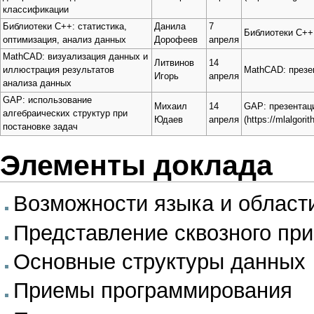
классификации
Библиотеки C++: статистика,
Данила
7
Библиотеки C++
оптимизация, анализ данных
Дорофеев
апреля
MathCAD: визуализация данных и
Литвинов
14
иллюстрация результатов
MathCAD: презе
Игорь
апреля
анализа данных
GAP: использование
Михаил
14
GAP: презентац
алгебраических структур при
Юдаев
апреля
постановке задач
Элементы доклада
Возможности языка и област
Представление сквозного пр
Основные структуры данных
Приемы программирования