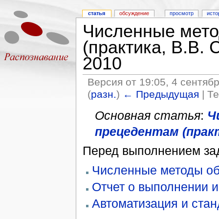
статья
обсуждение
просмотр
исто
Численные мето
(практика, В.В. 
2010
Версия от 19:05, 4 сентяб
(
разн.
)
← Предыдущая
| Т
Основная статья
:
Ч
прецедентам (практ
Перед выполнением за
Численные методы об
Отчет о выполнении и
Автоматизация и ста