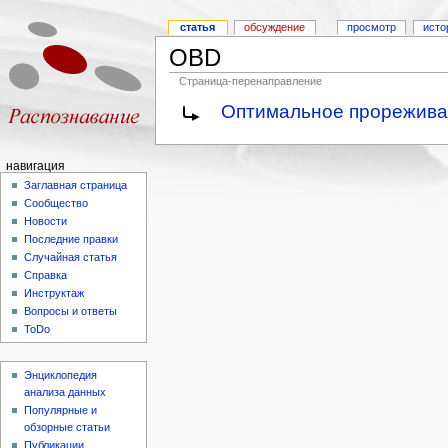
статья
обсуждение
просмотр
исто
OBD
Страница-перенаправление
Оптимальное прорежива
навигация
Заглавная страница
Сообщество
Новости
Последние правки
Случайная статья
Справка
Инструктаж
Вопросы и ответы
ToDo
Энциклопедия
анализа данных
Популярные и
обзорные статьи
Публикации