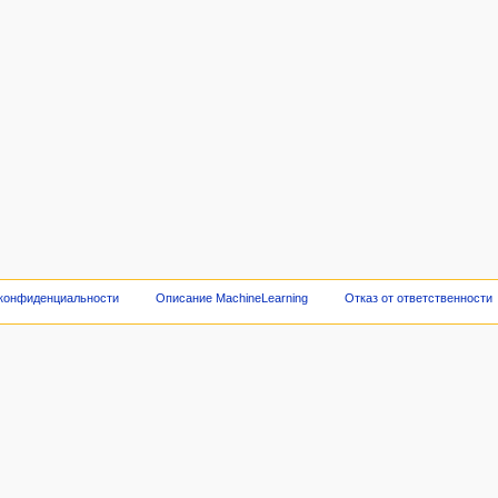
 конфиденциальности
Описание MachineLearning
Отказ от ответственности