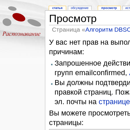
статья
обсуждение
просмотр
ис
Просмотр
Страница «
Алгоритм DBS
У вас нет прав на вып
причинам:
Запрошенное действие
групп emailconfirmed,
Вы должны подтверди
правкой страниц. Пож
эл. почты на
странице
Вы можете просмотреть
страницы: