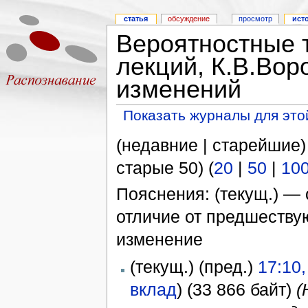
статья
обсуждение
просмотр
ист
Вероятностные 
лекций, К.В.Вор
изменений
Показать журналы для это
(недавние | старейшие)
старые 50) (
20
|
50
|
10
Пояснения: (текущ.) — 
отличие от предшеств
изменение
(текущ.) (пред.)
17:10
вклад
)
(33 866 байт)
(