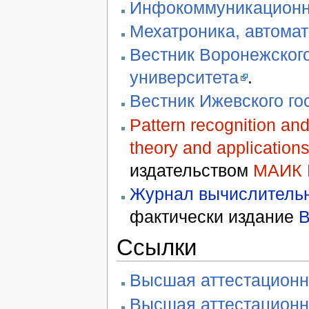
Инфокоммуникационн
Мехатроника, автомат
Вестник Воронежского
университета
.
Вестник Ижевского го
Pattern recognition an
theory and application
издательством
МАИК 
Журнал вычислительн
фактически издание
В
Ссылки
Высшая аттестационн
Высшая аттестационн