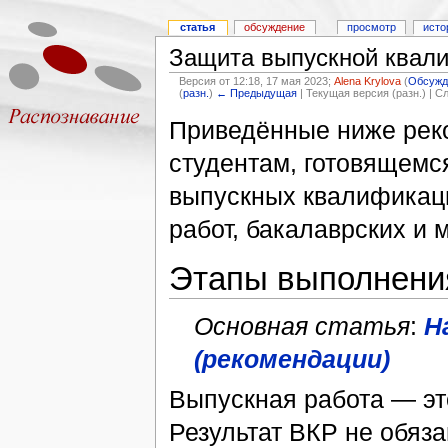
статья
обсуждение
просмотр
исто
Защита выпускной квал
Версия от 12:18, 17 мая 2023;
Alena Krylova
(
Обсужд
(
разн.
)
← Предыдущая
| Текущая версия (разн.) | 
Приведённые ниже рек
студентам, готовящемс
выпускных квалификац
работ, бакалаврских и 
Этапы выполнени
Основная статья
:
Н
(рекомендации)
Выпускная работа — эт
Результат ВКР не обяз