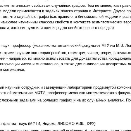
асимптотическим свойствам случайных графов. Тем не менее, как правил
ые модели применяются в задачах поиска страниц в Интернете. Другое 
 том, что случайные графы (как правило, в биномиальной модели и ра
наиболее изученным классом свойств в контексте асимптотических веро
ости, законам нуля или единицы для свойств первого порядка).
т наук, профессор (механико-математический факультет МГУ им М.В. Ло
 такими науками как теория решёток, геометрия чисел, теория выпуклых
й - например, их можно использовать для доказательства иррациональн
торизации чисел и многочленов, а также для вычисления дискретных лог
м математики.
ный научный сотрудник и заведующий лабораторией продвинутой комби
етной математики МФТИ, профессор механико-математического факульт
 сложными задачами на больших графах и на их случайных аналогах. П
ат физ-мат наук (МФТИ, Яндекс, ЛИСОМО РЭШ, КФУ)
рог на две части: один делит, другой выбирает. А что делать, если дел