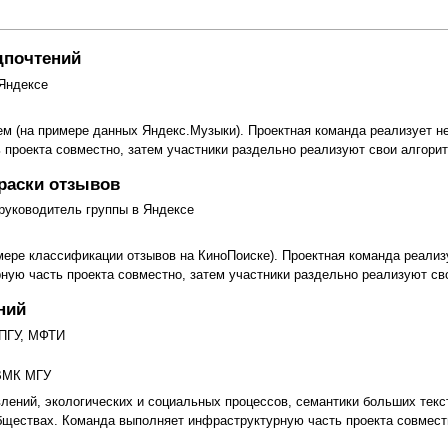
дпочтений
 Яндексе
м (на примере данных Яндекс.Музыки). Проектная команда реализует не
проекта совместно, затем участники раздельно реализуют свои алгорит
раски отзывов
руководитель группы в Яндексе
мере классификации отзывов на КиноПоиске). Проектная команда реализ
ную часть проекта совместно, затем участники раздельно реализуют св
ний
МПГУ, МФТИ
 ВМК МГУ
ений, экологических и социальных процессов, семантики больших тек
ществах. Команда выполняет инфраструктурную часть проекта совместн