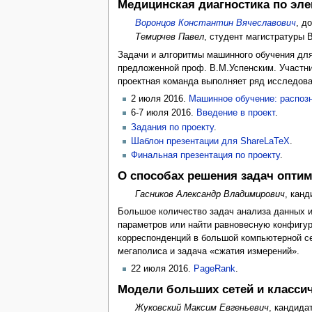
Медицинская диагностика по эл
Воронцов Константин Вячеславович
, д
Темирчев Павел
, студент магистратуры
Задачи и алгоритмы машинного обучения для
предложенной проф. В.М.Успенским. Участни
проектная команда выполняет ряд исследова
2 июля 2016.
Машинное обучение: распозн
6-7 июля 2016.
Введение в проект
.
Задания по проекту
.
Шаблон презентации для ShareLaTeX
.
Финальная презентация по проекту
.
О способах решения задач опти
Гасников Александр Владимирович
, кан
Большое количество задач анализа данных и
параметров или найти равновесную конфигур
корреспонденций в большой компьютерной сет
мегаполиса и задача «сжатия измерений».
22 июля 2016.
PageRank
.
Модели больших сетей и класси
Жуковский Максим Евгеньевич
, кандида