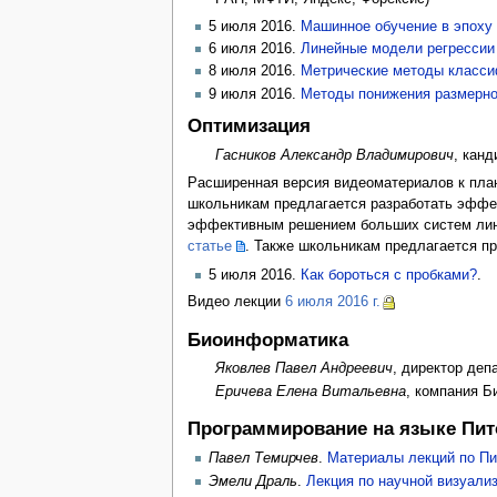
5 июля 2016.
Машинное обучение в эпоху
6 июля 2016.
Линейные модели регрессии
8 июля 2016.
Метрические методы классиф
9 июля 2016.
Методы понижения размерно
Оптимизация
Гасников Александр Владимирович
, кан
Расширенная версия видеоматериалов к пла
школьникам предлагается разработать эффек
эффективным решением больших систем лине
статье
. Также школьникам предлагается п
5 июля 2016.
Как бороться с пробками?
.
Видео лекции
6 июля 2016 г.
Биоинформатика
Яковлев Павел Андреевич
, директор деп
Еричева Елена Витальевна
, компания Б
Программирование на языке Пит
Павел Темирчев
.
Материалы лекций по Пи
Эмели Драль
.
Лекция по научной визуали