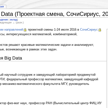
рия
 Data (Проектная смена, СочиСириус, 20
ждение
|
вклад
)
Следующая → (разн.)
еми направлений
проектной смены 1-24 июля 2016 в
СочиСириус
ассы, интересующихся математикой, комбинаторикой,
истов решают красивые математические задачи и анализируют,
е, возникающие в рамках этих задач.
я Big Data
ный научный сотрудник и заведующий лабораторией продвинутой
ФТИ, федеральный профессор математики, заведующий кафедрой
 механико-математического факультета МГУ, руководитель
октор физ-мат наук, профессор РАН (Вычислительный центр ФИЦ ИУ