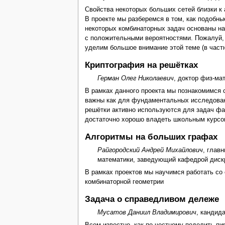
Свойства некоторых больших сетей близки к 
В проекте мы разберемся в том, как подобн
некоторых комбинаторных задач основаны на
с положительными вероятностями. Пожалуй, 
уделим большое внимание этой теме (в частн
Криптография на решётках
Герман Олег Николаевич
, доктор физ-ма
В рамках данного проекта мы познакомимся с
важны как для фундаментальных исследовани
решётки активно используются для задач фак
достаточно хорошо владеть школьным курсо
Алгоритмы на больших графах
Райгородский Андрей Михайлович
, глав
математики, заведующий кафедрой дискр
В рамках проектов мы научимся работать со
комбинаторной геометрии
Задача о справедливом дележе
Мусатов Даниил Владимирович
, кандид
Всем известно, как по-честному поделить пи