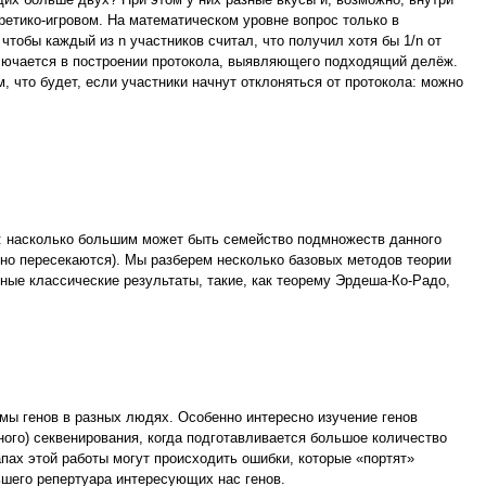
ретико-игровом. На математическом уровне вопрос только в
обы каждый из n участников считал, что получил хотя бы 1/n от
ключается в построении протокола, выявляющего подходящий делёж.
, что будет, если участники начнут отклоняться от протокола: можно
к: насколько большим может быть семейство подмножеств данного
но пересекаются). Мы разберем несколько базовых методов теории
ные классические результаты, такие, как теорему Эрдеша-Ко-Радо,
ы генов в разных людях. Особенно интересно изучение генов
ного) секвенирования, когда подготавливается большое количество
ах этой работы могут происходить ошибки, которые «портят»
шего репертуара интересующих нас генов.