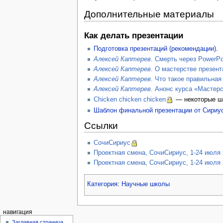
Дополнительные материалы
Как делать презентации
Подготовка презентаций (рекомендации)
.
Алексей Каптерев
. Смерть через PowerPo
Алексей Каптерев
. О мастерстве презент
Алексей Каптерев
. Что такое правильная
Алексей Каптерев
. Анонс курса «Мастер
Chicken chicken chicken
— некоторые ша
Шаблон финальной презентации от Сириу
Ссылки
СочиСириус
Проектная смена, СочиСириус, 1-24 июля 
Проектная смена, СочиСириус, 1-24 июля 
Категория
:
Научные школы
навигация
Заглавная страница