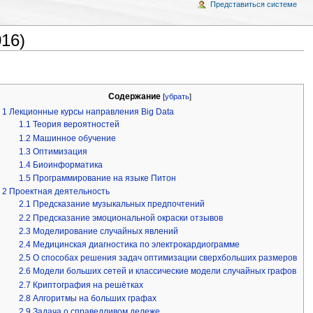
Представиться системе
16)
Содержание
[
убрать
]
1
Лекционные курсы направления Big Data
1.1
Теория вероятностей
1.2
Машинное обучение
1.3
Оптимизация
1.4
Биоинформатика
1.5
Программирование на языке Питон
2
Проектная деятельность
2.1
Предсказание музыкальных предпочтений
2.2
Предсказание эмоциональной окраски отзывов
2.3
Моделирование случайных явлений
2.4
Медицинская диагностика по электрокардиограмме
2.5
О способах решения задач оптимизации сверхбольших размеров
2.6
Модели больших сетей и классические модели случайных графов
2.7
Криптография на решётках
2.8
Алгоритмы на больших графах
2.9
Задача о справедливом дележе