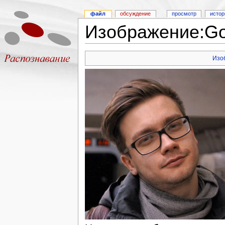
файл
обсуждение
просмотр
истор
Изображение:Go
Изо