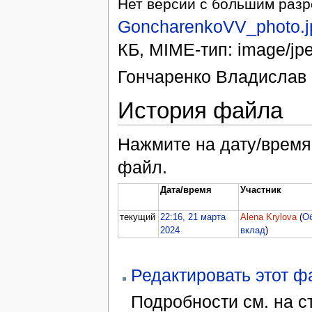
Нет версии с большим раз
GoncharenkoVV_photo.j
КБ, MIME-тип: image/jp
Гончаренко Владислав
История файла
Нажмите на дату/время,
файл.
Дата/время
Участник
текущий
22:16, 21 марта
Alena Krylova
(
О
2024
вклад
)
Редактировать этот 
Подробности см. на 