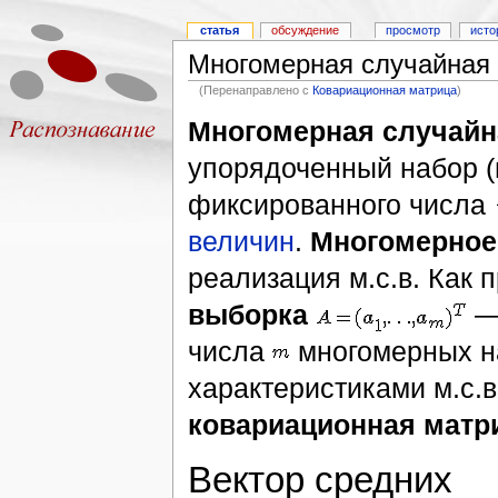
статья
обсуждение
просмотр
исто
Многомерная случайная
(Перенаправлено с
Ковариационная матрица
)
Многомерная случайн
упорядоченный набор (
фиксированного числа
величин
.
Многомерное
реализация м.с.в. Как 
выборка
— 
числа
многомерных н
характеристиками м.с.
ковариационная матр
Вектор средних