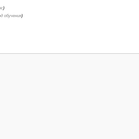
рс
)
од обучения
)