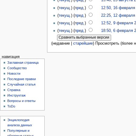
(
текущ.
) (
пред.
)
13:40, 23 августа 
(
текущ.
) (
пред.
)
12:50, 16 февраля
(
текущ.
) (
пред.
)
22:25, 12 февраля
(
текущ.
) (
пред.
)
12:52, 9 февраля 
(
текущ.
) (
пред.
)
18:50, 6 февраля 
(недавние |
старейшие
) Просмотреть (более н
навигация
Заглавная страница
Сообщество
Новости
Последние правки
Случайная статья
Справка
Инструктаж
Вопросы и ответы
ToDo
Энциклопедия
анализа данных
Популярные и
обзорные статьи