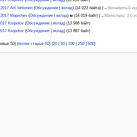
2017
Kropotov
(
Обсуждение
|
вклад
)
(13 955 байт)
 2017
Arti lehtonen
(
Обсуждение
|
вклад
)
(14 023 байта)
(
→
Четвёртый ку
 2017
Mapishev
(
Обсуждение
|
вклад
)
м
(14 019 байт)
(
→
Магистры, 1-й г
2017
Kropotov
(
Обсуждение
|
вклад
)
(13 988 байт)
2017
Kropotov
(
Обсуждение
|
вклад
)
(13 887 байт)
овые 50) (
более старые 50
) (
20
|
50
|
100
|
250
|
500
)