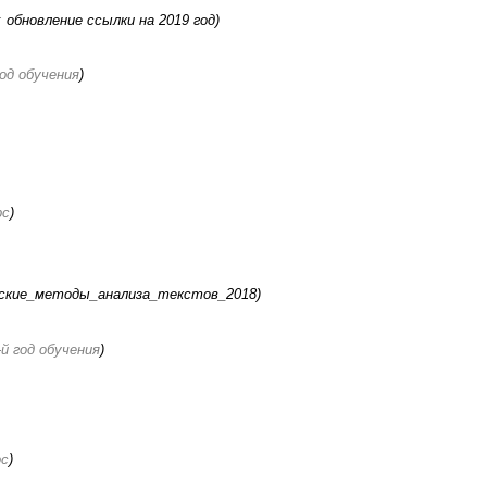
:
обновление ссылки на 2019 год)
од обучения
)
рс
)
кие_методы_анализа_текстов_2018)
й год обучения
)
рс
)