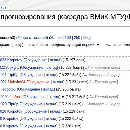
ория
 прогнозирования (кафедра ВМиК МГУ)
овые 50) (
более старые 50
) (
20
|
50
|
100
|
250
|
500
)
версии; (пред.) — отличие от предшествующей версии;
м
— малозначимое
2023
Kropotov
(
Обсуждение
|
вклад
)
(15 197 байт)
022
Alexgr1
(
Обсуждение
|
вклад
)
(15 227 байт)
(
→
Четвёртый курс
)
2021
Tipt0p
(
Обсуждение
|
вклад
)
(15 227 байт)
(
→
Четвёртый курс
)
2021
Maksim64
(
Обсуждение
|
вклад
)
(15 231 байт)
(
→
Третий курс
)
Kropotov
(
Обсуждение
|
вклад
)
(15 233 байта)
 2020
LipAnn
(
Обсуждение
|
вклад
)
м
(15 217 байт)
(
→
Третий курс
)
2020
Tipt0p
(
Обсуждение
|
вклад
)
(15 219 байт)
(
→
Четвёртый курс
)
2020
Kropotov
(
Обсуждение
|
вклад
)
(15 229 байт)
20
Kropotov
(
Обсуждение
|
вклад
)
(15 222 байта)
20
Kropotov
(
Обсуждение
|
вклад
)
(15 220 байт)