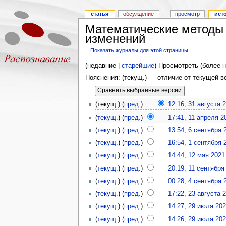
статья
обсуждение
просмотр
ист
Математические методы
изменений
Показать журналы для этой страницы
(недавние |
старейшие
) Просмотреть (более н
Пояснения: (текущ.) — отличие от текущей 
(текущ.) (
пред.
)
12:16, 31 августа 
(
текущ.
) (
пред.
)
17:41, 11 апреля 2
(
текущ.
) (
пред.
)
13:54, 6 сентября 
(
текущ.
) (
пред.
)
16:54, 1 сентября 
(
текущ.
) (
пред.
)
14:44, 12 мая 2021
(
текущ.
) (
пред.
)
20:19, 11 сентября
(
текущ.
) (
пред.
)
00:28, 4 сентября 
(
текущ.
) (
пред.
)
17:22, 23 августа 
(
текущ.
) (
пред.
)
14:27, 29 июля 20
(
текущ.
) (
пред.
)
14:26, 29 июля 20