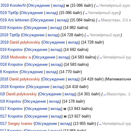
 2019
KorolevN
(
Обсуждение
|
вклад
)
м
(15 086 байт)
(
→
Четвёртый курс
2019
Tipt0p
(
Обсуждение
|
вклад
)
(15 086 байт)
(
→
Четвёртый курс
)
2019
Arti lehtonen
(
Обсуждение
|
вклад
)
(15 084 байта)
(
→
Магистры, 2-й г
2019
Kropotov
(
Обсуждение
|
вклад
)
(14 982 байта)
 2019
Tipt0p
(
Обсуждение
|
вклад
)
(14 728 байт)
(
→
Четвёртый курс
)
 2019
Daniil.polykovskiy
(
Обсуждение
|
вклад
)
(14 728 байт)
2019
Kropotov
(
Обсуждение
|
вклад
)
(14 692 байта)
 2018
Medvedev a
(
Обсуждение
|
вклад
)
(14 583 байта)
(
→
Четвёртый ку
2018
Kropotov
(
Обсуждение
|
вклад
)
(14 583 байта)
18
Kropotov
(
Обсуждение
|
вклад
)
(14 770 байт)
 2018
Daniil.polykovskiy
(
Обсуждение
|
вклад
)
(14 418 байт)
(Математичес
 2018
Kropotov
(
Обсуждение
|
вклад
)
(14 418 байт)
018
Daniil.polykovskiy
(
Обсуждение
|
вклад
)
(14 301 байт)
(
→
Магистры, 1-
018
Kropotov
(
Обсуждение
|
вклад
)
(14 178 байт)
2017
Kropotov
(
Обсуждение
|
вклад
)
м
(13 943 байта)
2017
Kropotov
(
Обсуждение
|
вклад
)
м
(13 927 байт)
2017
Sergey Ivanov
(
Обсуждение
|
вклад
)
(13 955 байт)
(
→
Четвёртый ку