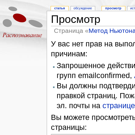
статья
обсуждение
просмотр
ис
Просмотр
Страница «
Метод Ньютон
У вас нет прав на вып
причинам:
Запрошенное действие
групп emailconfirmed,
Вы должны подтверди
правкой страниц. Пож
эл. почты на
странице
Вы можете просмотреть
страницы: