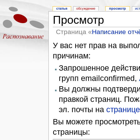
статья
обсуждение
просмотр
ис
Просмотр
Страница «
Написание отчё
У вас нет прав на вып
причинам:
Запрошенное действие
групп emailconfirmed,
Вы должны подтверди
правкой страниц. Пож
эл. почты на
странице
Вы можете просмотреть
страницы: