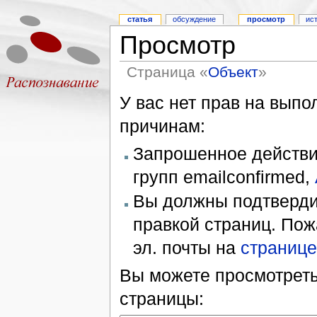
статья
обсуждение
просмотр
ис
Просмотр
Страница «
Объект
»
У вас нет прав на вып
причинам:
Запрошенное действие
групп emailconfirmed,
Вы должны подтверди
правкой страниц. Пож
эл. почты на
странице
Вы можете просмотреть
страницы: