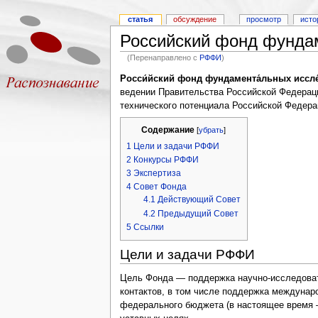
статья
обсуждение
просмотр
исто
Российский фонд фунда
(Перенаправлено с
РФФИ
)
Росси́йский фонд фундамента́льных иссл
ведении Правительства Российской Федераци
технического потенциала Российской Федера
Содержание
[
убрать
]
1
Цели и задачи РФФИ
2
Конкурсы РФФИ
3
Экспертиза
4
Совет Фонда
4.1
Действующий Совет
4.2
Предыдущий Совет
5
Ссылки
Цели и задачи РФФИ
Цель Фонда — поддержка научно-исследоват
контактов, в том числе поддержка междунар
федерального бюджета (в настоящее время —