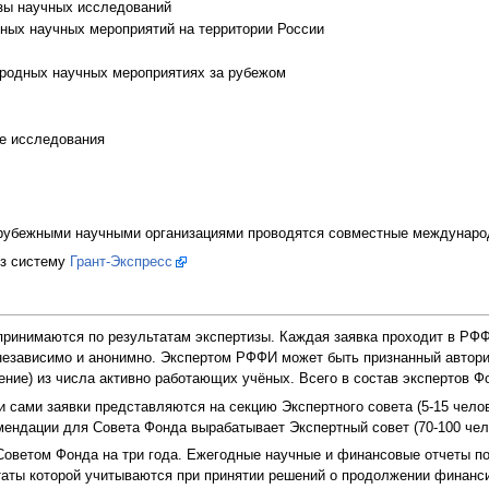
азы научных исследований
дных научных мероприятий на территории России
ародных научных мероприятиях за рубежом
е исследования
рубежными научными организациями проводятся совместные междунаро
ез систему
Грант-Экспресс
ринимаются по результатам экспертизы. Каждая заявка проходит в РФФ
 независимо и анонимно. Экспертом РФФИ может быть признанный автор
ение) из числа активно работающих учёных. Всего в состав экспертов Ф
и сами заявки представляются на секцию Экспертного совета (5-15 челов
мендации для Совета Фонда вырабатывает Экспертный совет (70-100 чел
Советом Фонда на три года. Ежегодные научные и финансовые отчеты п
ьтаты которой учитываются при принятии решений о продолжении финанс