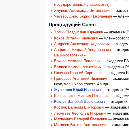
(государственный университет)
»
Хлунов, Александр Витальевич
— замест
Четверушкин, Борис Николаевич
— член-к
Предыдущий Совет
Хомич Владислав Юрьевич
— академик
Конов Виталий Иванович
— член-корреспо
Андреев Александр Федорович
— академи
Анфимов Николай Аполлонович
— академи
машиностроения
»
Бочков Николай Павлович
— академик РАМ
Валиев Камиль Ахметович
— академик РА
Голицын Георгий Сергеевич
— академик Р
Григорьев Анатолий Иванович
— академик 
наук, член бюро совета Фонда
Журавлев Юрий Иванович
— академик РА
Кирпичников Михаил Петрович
— академи
Козлов Валерий Васильевич
— академик Р
Костюк Валерий Викторович
— академик Р
Леонтьев Леопольд Игоревич
— академик 
Матвеенко Валерий Павлович
— академик 
Матвеев Виктор Анатольевич
— академик