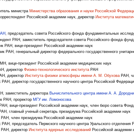
итель министра
Министерства образования и науки Российской Федерац
орреспондент Российской академии наук, директор
Института математи
РАН
, председатель совета Российского фонда фундаментальных исслед
ндент РАН, заместитель председателя совета Российского фонда фун
к РАН, вице-президент Российской академии наук
к РАН, генеральный директор федерального государственного унитарно
Н, вице-президент Российской академии медицинских наук
Н, директор
Физико-технологического института
РАН
АН, директор
Института физики атмосферы имени А. М. Обухова
РАН, ч
РАН, директор государственного научного центра Российской Федераци
Н, заместитель директора
Вычислительного центра имени А. А. Дородн
к РАН, проректор
МГУ им. Ломоносова
АН, вице-президент Российской академии наук, член бюро совета Фонд
АН, главный ученый секретарь президиума Российской академии наук
РАН, член президиума Российской академии наук
РАН, председатель Пермского научного центра Уральского отделения Р
 РАН, директор
Института ядерных исследований
Российской академии 