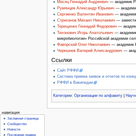
Месяц Геннадий Андреевич
— академик РА
Румянцев Александр Юрьевич
— академи
Сергиенко Валентин Иванович
— академик
Стриханов Михаил Николаевич
— заместит
Терещенко Геннадий Федорович
— академ
Тихонович Игорь Анатольевич
— академик 
микробиологии» Российской академии сел
Фаворский Олег Николаевич
— академик Р
Черешнев Валерий Александрович
— акад
Ссылки
Сайт РФФИ
Система приема заявок и отчетов по конк
РФФИ в Википедии
Категории
:
Организации по алфавиту
|
Науч
навигация
Заглавная страница
Сообщество
Новости
Последние правки