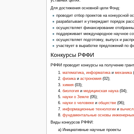
уставных целях.
Для достижения основной цели Фонд:
проводит отбор проектов на конкурсной ос
разрабатывает и утверждает порядок рас
осуществляет финансирование отобранных
поддерживает международное научное со
осуществляет подготовку, выпуск и расп
участвует в выработке предложений по ф
Конкурсы РФФИ
РФФИ проводит конкурсы на получение гран
математика
,
информатика
и
механика
(
физика
и
астрономия
(02);
химия
(03);
биология
и
медицинская наука
(04);
науки о Земле
(05);
науки о человеке
и
обществе
(06);
информационные технологии
и
вычисл
фундаментальные основы инженерных
Виды конкурсов РФФИ:
а) Инициативные научные проекты