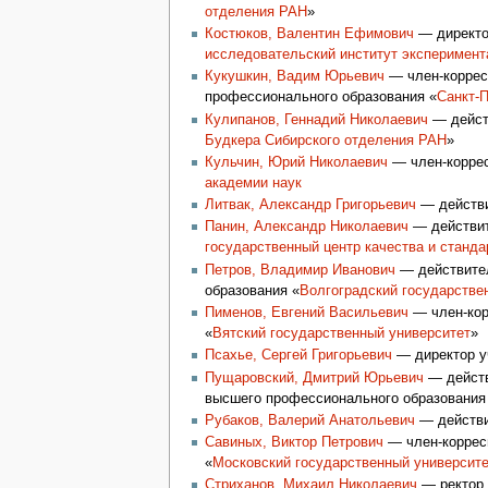
отделения РАН
»
Костюков, Валентин Ефимович
— директор
исследовательский институт эксперимент
Кукушкин, Вадим Юрьевич
— член-коррес
профессионального образования «
Санкт-П
Кулипанов, Геннадий Николаевич
— действ
Будкера
Сибирского отделения РАН
»
Кульчин, Юрий Николаевич
— член-коррес
академии наук
Литвак, Александр Григорьевич
— действи
Панин, Александр Николаевич
— действи
государственный центр качества и станд
Петров, Владимир Иванович
— действител
образования «
Волгоградский государстве
Пименов, Евгений Васильевич
— член-кор
«
Вятский государственный университет
»
Псахье, Сергей Григорьевич
— директор у
Пущаровский, Дмитрий Юрьевич
— действ
высшего профессионального образования
Рубаков, Валерий Анатольевич
— действи
Савиных, Виктор Петрович
— член-корресп
«
Московский государственный университе
Стриханов, Михаил Николаевич
— ректор 