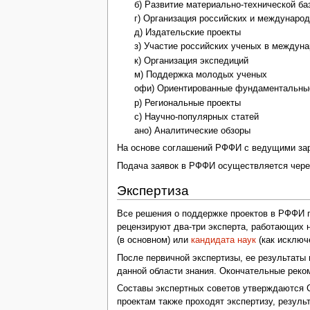
б) Развитие материально-технической б
г) Организация российских и междунаро
д) Издательские проекты
з) Участие российских ученых в междун
к) Организация экспедиций
м) Поддержка молодых ученых
офи) Ориентированные фундаментальны
р) Региональные проекты
с) Научно-популярных статей
ано) Аналитические обзоры
На основе соглашений РФФИ с ведущими за
Подача заявок в РФФИ осуществляется чер
Экспертиза
Все решения о поддержке проектов в РФФИ п
рецензируют два-три эксперта, работающих
(в основном) или
кандидата наук
(как исключ
После первичной экспертизы, ее результаты 
данной области знания. Окончательные реко
Составы экспертных советов утверждаются 
проектам также проходят экспертизу, резул