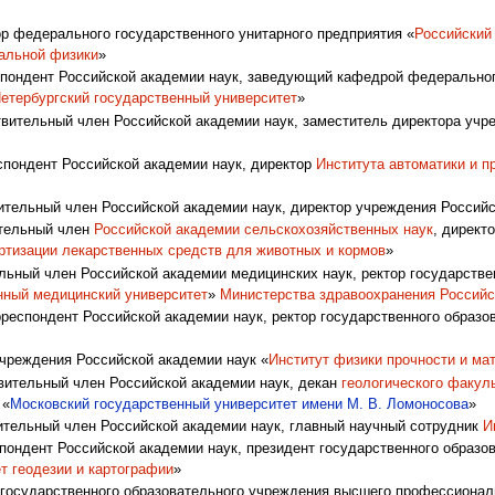
 федерального государственного унитарного предприятия «
Российский
альной физики
»
пондент Российской академии наук, заведующий кафедрой федеральног
етербургский государственный университет
»
ительный член Российской академии наук, заместитель директора учре
пондент Российской академии наук, директор
Института автоматики и п
тельный член Российской академии наук, директор учреждения Российс
тельный член
Российской академии сельскохозяйственных наук
, директ
артизации лекарственных средств для животных и кормов
»
ьный член Российской академии медицинских наук, ректор государстве
нный медицинский университет
»
Министерства здравоохранения Россий
респондент Российской академии наук, ректор государственного образ
чреждения Российской академии наук «
Институт физики прочности и ма
ительный член Российской академии наук, декан
геологического факул
 «
Московский государственный университет имени М. В. Ломоносова
»
тельный член Российской академии наук, главный научный сотрудник
И
ондент Российской академии наук, президент государственного образо
т геодезии и картографии
»
государственного образовательного учреждения высшего профессиональ