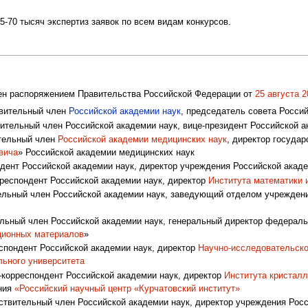
5-70 тысяч экспертиз заявок по всем видам конкурсов.
ен распоряжением Правительства Российской Федерации от
25 августа
2
вительный член
Российской академии наук
, председатель совета Росс
тельный член Российской академии наук, вице-президент Российской а
тельный член
Российской академии медицинских наук
, директор госуда
вича
» Российской академии медицинских наук
ент Российской академии наук, директор учреждения Российской акаде
респондент Российской академии наук, директор
Института математики 
льный член Российской академии наук, заведующий отделом учреждени
ьный член Российской академии наук, генеральный директор федеральн
ционных материалов
»
пондент Российской академии наук, директор
Научно-исследовательско
ьного университета
корреспондент Российской академии наук, директор
Института кристалл
ния
«Российский научный центр «Курчатовский институт»
твительный член Российской академии наук, директор учреждения Росс