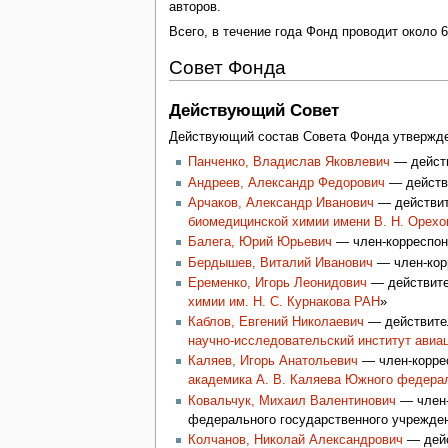
авторов.
Всего, в течение года Фонд проводит около 6
Совет Фонда
Действующий Совет
Действующий состав Совета Фонда утвержд
Панченко, Владислав Яковлевич
— дейст
Андреев, Александр Федорович
— действи
Арчаков, Александр Иванович
— действи
биомедицинской химии имени В. Н. Орехо
Балега, Юрий Юрьевич
— член-корреспонд
Бердышев, Виталий Иванович
— член-кор
Еременко, Игорь Леонидович
— действите
химии им. Н. С. Курнакова РАН
»
Каблов, Евгений Николаевич
— действител
научно-исследовательский институт авиа
Каляев, Игорь Анатольевич
— член-коррес
академика А. В. Каляева
Южного федерал
Ковальчук, Михаил Валентинович
— член-
федерального государственного учрежде
Колчанов, Николай Александрович
— дейс