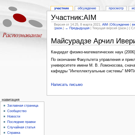
участник
обсуждение
просмотр
и
Участник:AIM
Версия от 14:25, 8 марта 2021;
AIM
(
Обсуждение
|
в
(
разн.
)
← Предыдущая
| Текущая версия (разн.) | 
Майсурадзе Арчил Ивер
Кандидат физико-математических наук (2006)
По окончании Факультета управления и прик
университете имени М. В. Ломоносова, снач
кафедры "Интеллектуальные системы" МФТИ.
Написать письмо
навигация
Заглавная страница
Сообщество
Новости
Последние правки
Случайная статья
Справка