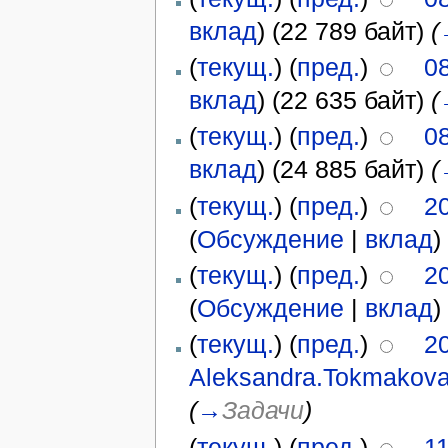
вклад
)
(22 789 байт)
(
(
текущ.
) (
пред.
)
08
вклад
)
(22 635 байт)
(
(
текущ.
) (
пред.
)
08
вклад
)
(24 885 байт)
(
(
текущ.
) (
пред.
)
2
(
Обсуждение
|
вклад
)
(
текущ.
) (
пред.
)
2
(
Обсуждение
|
вклад
)
(
текущ.
) (
пред.
)
2
Aleksandra.Tokmakov
(
→
Задачи
)
(
текущ.
) (
пред.
)
1