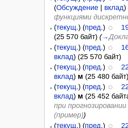
(
Обсуждение
|
вклад
)
функциями дискретно
(
текущ.
) (
пред.
)
19
(25 570 байт)
(
→
Докла
(
текущ.
) (
пред.
)
1
вклад
)
(25 570 байт)
(
текущ.
) (
пред.
)
2
вклад
)
м
(25 480 байт
(
текущ.
) (
пред.
)
2
вклад
)
м
(25 452 байт
при прогнозировании
(пример)
)
(
текущ.
) (
пред.
)
2