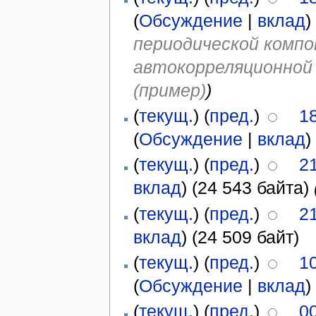
(
Обсуждение
|
вклад
)
периодической комп
автокорреляционной 
(пример)
)
(
текущ.
) (
пред.
)
18
(
Обсуждение
|
вклад
)
(
текущ.
) (
пред.
)
21
вклад
)
(24 543 байта)
(
текущ.
) (
пред.
)
21
вклад
)
(24 509 байт)
(
текущ.
) (
пред.
)
10
(
Обсуждение
|
вклад
)
(
текущ.
) (
пред.
)
00