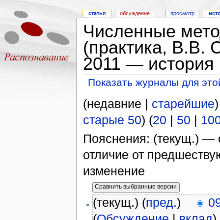
статья
обсуждение
просмотр
ист
Численные мето
(практика, В.В. 
2011 — история
Показать журналы для это
(недавние |
старейшие
старые 50
) (
20
|
50
|
10
Пояснения: (текущ.) — 
отличие от предшеств
изменение
(текущ.) (
пред.
)
0
(
Обсуждение
|
вклад
)