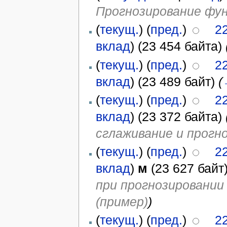
Прогнозирование фун
(
текущ.
) (
пред.
)
22
вклад
)
(23 454 байта)
(
текущ.
) (
пред.
)
22
вклад
)
(23 489 байт)
(
(
текущ.
) (
пред.
)
22
вклад
)
(23 372 байта)
сглаживание и прогно
(
текущ.
) (
пред.
)
22
вклад
)
м
(23 627 байт
при прогнозировании
(пример)
)
(
текущ.
) (
пред.
)
22