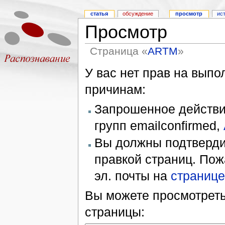
статья
обсуждение
просмотр
ис
Просмотр
Страница «
ARTM
»
У вас нет прав на вып
причинам:
Запрошенное действие
групп emailconfirmed,
Вы должны подтверди
правкой страниц. Пож
эл. почты на
странице
Вы можете просмотреть
страницы: