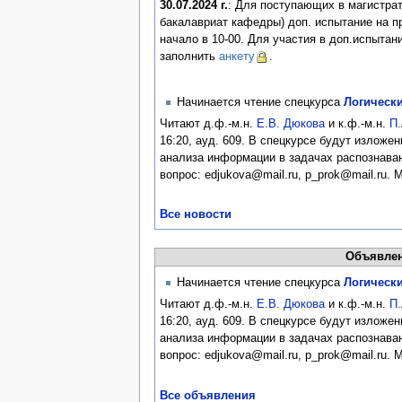
30.07.2024 г.
: Для поступающих в магистрат
бакалавриат кафедры) доп. испытание на пр
начало в 10-00. Для участия в доп.испытан
заполнить
анкету
.
Начинается чтение спецкурса
Логически
Читают д.ф.-м.н.
Е.В. Дюкова
и к.ф.-м.н.
П.
16:20, ауд. 609. В спецкурсе будут излож
анализа информации в задачах распознаван
вопрос: edjukova@mail.ru, p_prok@mail.ru.
Все новости
Объявлен
Начинается чтение спецкурса
Логически
Читают д.ф.-м.н.
Е.В. Дюкова
и к.ф.-м.н.
П.
16:20, ауд. 609. В спецкурсе будут излож
анализа информации в задачах распознаван
вопрос: edjukova@mail.ru, p_prok@mail.ru.
Все объявления