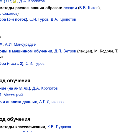
 (317)
,
Д.А. Кропотов
.
методы распознавания образов:
лекции
(
В.В. Китов
),
. Соколов
)
ра (3-й поток)
,
С.И. Гуров
,
Д.А. Кропотов
с
ВМ
,
А.И. Майсурадзе
тоды в машинном обучении
,
Д.П. Ветров
(лекции), М. Кодрян, Т.
ы)
ра (часть 2)
,
С.И. Гуров
год обучения
ие (на англ.яз.)
,
Д.А. Кропотов
М. Местецкий
чи анализа данных
,
А.Г. Дьяконов
год обучения
 методы классификации
,
К.В. Рудаков