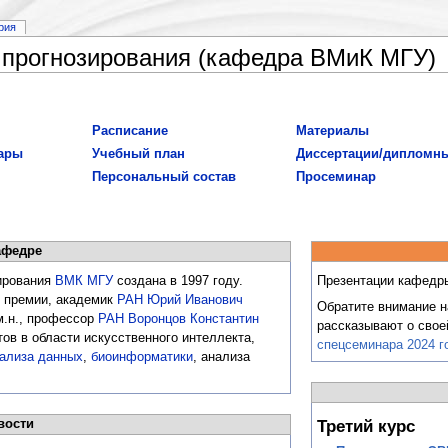
рия
 прогнозирования (кафедра ВМиК МГУ)
Расписание
Материалы
ары
Учебный план
Диссертации/дипломн
Персональный состав
Просеминар
афедре
ирования
ВМК
МГУ
создана в 1997 году.
Презентации кафедр
 премии, академик
РАН
Юрий Иванович
Обратите внимание н
м.н., профессор
РАН
Воронцов Константин
рассказывают о свое
ов в области искусственного интеллекта,
спецсеминара 2024 г
нализа данных
,
биоинформатики
, анализа
Третий курс
вости