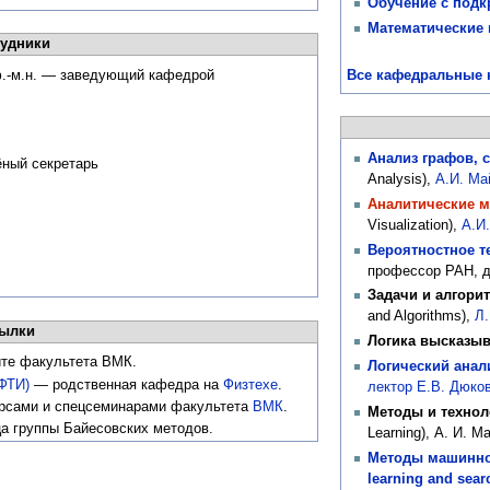
Обучение с под
Математические 
удники
Все кафедральные 
ф.-м.н. — заведующий кафедрой
Анализ графов, 
чёный секретарь
Analysis),
А.И. Ма
Аналитические м
Visualization),
А.И
Вероятностное т
профессор РАН, д
Задачи и алгори
and Algorithms),
Л.
ылки
Логика высказы
те факультета ВМК.
Логический анал
ФТИ)
— родственная кафедра на
Физтехе
.
лектор Е.В. Дюко
рсами и спецсеминарами факультета
ВМК
.
Методы и технол
а группы Байесовских методов.
Learning), А. И. 
Методы машинног
learning and searc