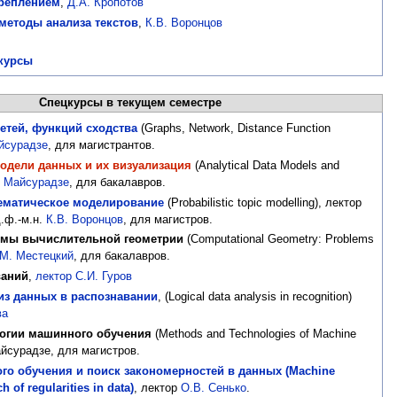
креплением
,
Д.А. Кропотов
методы анализа текстов
,
К.В. Воронцов
курсы
Спецкурсы в текущем семестре
сетей, функций сходства
(Graphs, Network, Distance Function
йсурадзе
, для магистрантов.
одели данных и их визуализация
(Analytical Data Models and
. Майсурадзе
, для бакалавров.
ематическое моделирование
(Probabilistic topic modelling), лектор
.ф.-м.н.
К.В. Воронцов
, для магистров.
тмы вычислительной геометрии
(Computational Geometry: Problems
М. Местецкий
, для бакалавров.
ваний
,
лектор С.И. Гуров
из данных в распознавании
, (Logical data analysis in recognition)
ва
огии машинного обучения
(Methods and Technologies of Machine
Майсурадзе, для магистров.
о обучения и поиск закономерностей в данных (Machine
h of regularities in data)
, лектор
О.В. Сенько
.