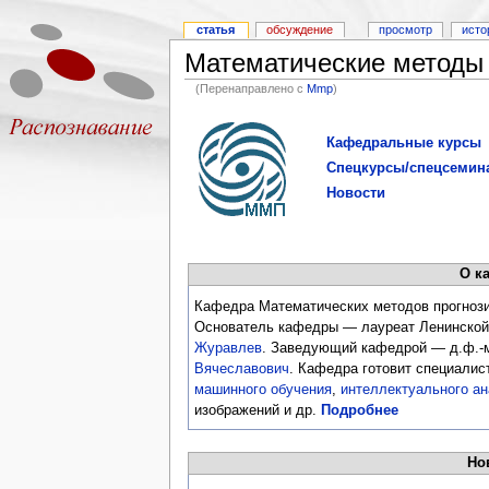
статья
обсуждение
просмотр
исто
Математические методы
(Перенаправлено с
Mmp
)
Кафедральные курсы
Спецкурсы/спецсемин
Новости
О к
Кафедра Математических методов прогноз
Основатель кафедры — лауреат Ленинской
Журавлев
. Заведующий кафедрой — д.ф.-
Вячеславович
. Кафедра готовит специалист
машинного обучения
,
интеллектуального а
изображений и др.
Подробнее
Но