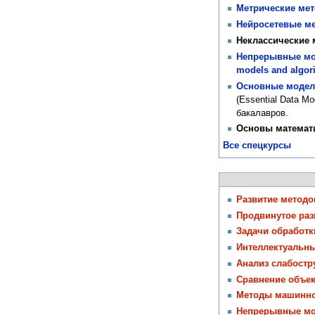
Метрические мет
Нейросетевые м
Неклассические 
Непрерывные мор
models and algor
Основные модели
(Essential Data Mo
бакалавров.
Основы математ
Все спецкурсы
Развитие методо
Продвинутое раз
Задачи обработк
Интеллектуальны
Анализ слабостр
Сравнение объек
Методы машинног
Непрерывные мо