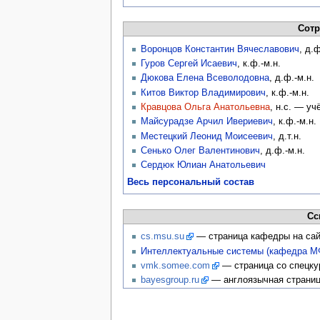
Сотр
Воронцов Константин Вячеславович
, д.
Гуров Сергей Исаевич
, к.ф.-м.н.
Дюкова Елена Всеволодовна
, д.ф.-м.н.
Китов Виктор Владимирович
, к.ф.-м.н.
Кравцова Ольга Анатольевна
, н.с. — у
Майсурадзе Арчил Ивериевич
, к.ф.-м.н.
Местецкий Леонид Моисеевич
, д.т.н.
Сенько Олег Валентинович
, д.ф.-м.н.
Сердюк Юлиан Анатольевич
Весь персональный состав
Сс
cs.msu.su
— страница кафедры на сай
Интеллектуальные системы (кафедра М
vmk.somee.com
— страница со спецку
bayesgroup.ru
— англоязычная страниц