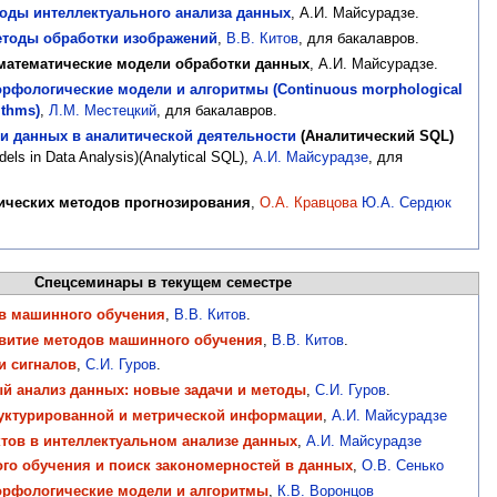
оды интеллектуального анализа данных
, А.И. Майсурадзе.
етоды обработки изображений
,
В.В. Китов
, для бакалавров.
математические модели обработки данных
, А.И. Майсурадзе.
фологические модели и алгоритмы (Continuous morphological
ithms)
,
Л.М. Местецкий
, для бакалавров.
 данных в аналитической деятельности
(Аналитический SQL)
dels in Data Analysis)(Analytical SQL),
А.И. Майсурадзе
, для
ических методов прогнозирования
,
О.А. Кравцова
Ю.А. Сердюк
Спецсеминары в текущем семестре
в машинного обучения
,
В.В. Китов
.
витие методов машинного обучения
,
В.В. Китов
.
и сигналов
,
С.И. Гуров
.
й анализ данных: новые задачи и методы
,
С.И. Гуров
.
уктурированной и метрической информации
,
А.И. Майсурадзе
тов в интеллектуальном анализе данных
,
А.И. Майсурадзе
о обучения и поиск закономерностей в данных
,
О.В. Сенько
рфологические модели и алгоритмы
,
К.В. Воронцов