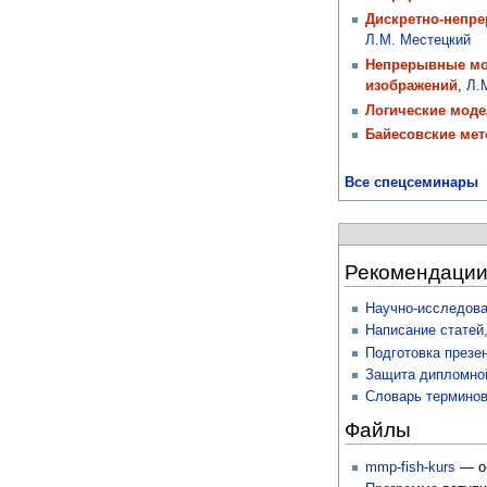
Дискретно-непре
Л.М. Местецкий
Непрерывные мор
изображений
,
Л.
Логические моде
Байесовские ме
Все спецсеминары
Рекомендаци
Научно-исследова
Написание статей
Подготовка презе
Защита дипломно
Словарь терминов
Файлы
mmp-fish-kurs
— об