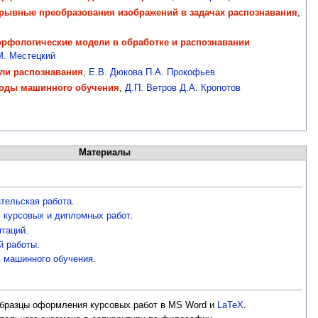
рывные преобразования изображений в задачах распознавания
,
фологические модели в обработке и распознавании
М. Местецкий
ли распознавания
,
Е.В. Дюкова
П.А. Прокофьев
тоды машинного обучения
,
Д.П. Ветров
Д.А. Кропотов
Материалы
и
тельская работа
.
, курсовых и дипломных работ
.
нтаций
.
й работы
.
 машинного обучения
.
разцы оформления курсовых работ в MS Word и
LaTeX
.