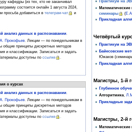
Практикум на ЭВМ
уру кафедры (из тех, кто не заканчивал
ограмму состоится онлайн 1 августа 2024,
Математические 
ии просьба добавиться в
телеграм-чат
и
семинары
(
Е.А
Прикладная алгеб
й анализ данных в распознавании
.
Четвёртый кур
А. Прокофьев
. Лекции — по понедельникам в
Практикум на Э
ены общие принципы дискретных методов
Байесовские ме
ия и классификации. Записаться и задать
Южаков (семинар
 Материалы доступны по
ссылке
.
Прикладная алгеб
Магистры, 1-й 
ия о курсах
Глубинное обучен
й анализ данных в распознавании
.
Алгоритмика
,
Л.
А. Прокофьев
. Лекции — по понедельникам в
Прикладные зада
ены общие принципы дискретных методов
ия и классификации. Записаться и задать
 Материалы доступны по
ссылке
.
Магистры, 2-й 
Математические