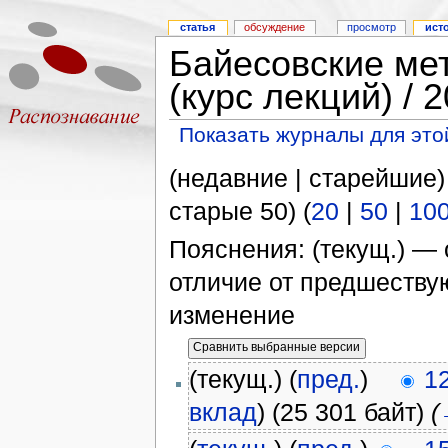
статья
обсуждение
просмотр
ист
Байесовские ме
(курс лекций) /
Показать журналы для это
(недавние | старейшие)
старые 50) (
20
|
50
|
10
Пояснения: (текущ.) — 
отличие от предшеств
изменение
(текущ.) (
пред.
)
1
вклад
)
(25 301 байт)
(