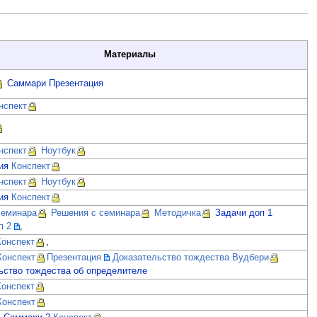
Материалы
Саммари
Презентация
нспект
нспект
Ноутбук
ия
Конспект
нспект
Ноутбук
ия
Конспект
семинара
Решения с семинара
Методичка
Задачи доп 1
п 2
,
Конспект
,
Конспект
Презентация
Доказательство тождества Вудбери
ьство тождества об определителе
Конспект
Конспект