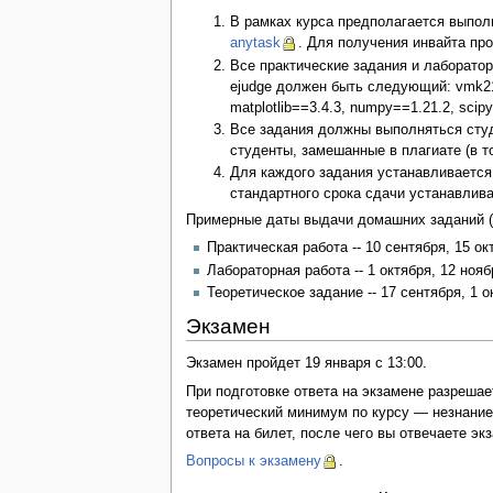
В рамках курса предполагается выпол
anytask
. Для получения инвайта про
Все практические задания и лаборато
ejudge должен быть следующий: vmk21
matplotlib==3.4.3, numpy==1.21.2, scip
Все задания должны выполняться студ
студенты, замешанные в плагиате (в т
Для каждого задания устанавливается 
стандартного срока сдачи устанавлива
Примерные даты выдачи домашних заданий (о
Практическая работа -- 10 сентября, 15 ок
Лабораторная работа -- 1 октября, 12 нояб
Теоретическое задание -- 17 сентября, 1 о
Экзамен
Экзамен пройдет 19 января с 13:00.
При подготовке ответа на экзамене разреша
теоретический минимум по курсу — незнание
ответа на билет, после чего вы отвечаете э
Вопросы к экзамену
.