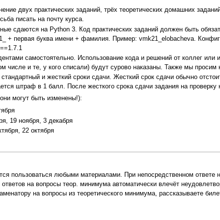
нение двух практических заданий, трёх теоретических домашних задани
сьба писать на почту курса.
рные сдаются на Python 3. Код практических заданий должен быть обяз
_ + первая буква имени + фамилия. Пример: vmk21_elobacheva. Конфигур
y==1.7.1
ентами самостоятельно. Использование кода и решений от коллег или и
ом числе и те, у кого списали) будут сурово наказаны. Также мы просим
стандартный и жесткий сроки сдачи. Жесткий срок сдачи обычно отстои
ется штраф в 1 балл. После жесткого срока сдачи задания на проверку
ни могут быть изменены!):
тября
ря, 19 ноября, 3 декабря
ктября, 22 октября
ется пользоваться любыми материалами. При непосредственном ответе н
 ответов на вопросы теор. минимума автоматически влечёт неудовлетвор
кзаменатору на вопросы из теоретического минимума, рассказываете биле