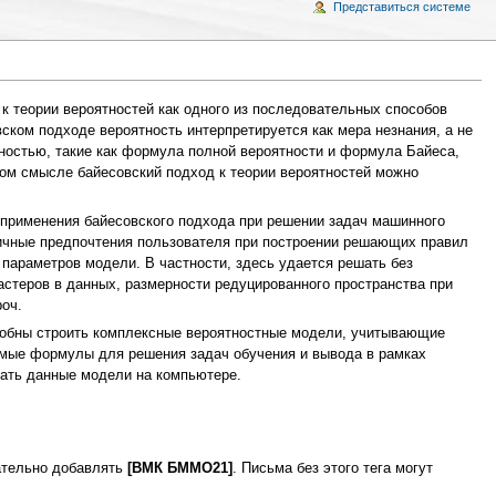
Представиться системе
 к теории вероятностей как одного из последовательных способов
ком подходе вероятность интерпретируется как мера незнания, а не
тностью, такие как формула полной вероятности и формула Байеса,
ом смысле байесовский подход к теории вероятностей можно
 применения байесовского подхода при решении задач машинного
ичные предпочтения пользователя при построении решающих правил
 параметров модели. В частности, здесь удается решать без
астеров в данных, размерности редуцированного пространства при
оч.
особны строить комплексные вероятностные модели, учитывающие
имые формулы для решения задач обучения и вывода в рамках
ать данные модели на компьютере.
зательно добавлять
[ВМК БММО21]
. Письма без этого тега могут