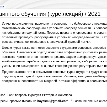
рия
нного обучения (курс лекций) / 2021
Изучение дисциплины нацелено на освоение т.н. байесовского подхода
математических рассуждений в условиях неопределенности. В байесовс
как объективная случайность. Простые правила оперирования с вероя
позволяют проводить рассуждения в условиях неопределенности. В эт
рассматривать как обобщение классической булевой логики.
Целью курса также является освоение студентами основных способов
обучения. Байесовский подход позволяет эффективно учитывать разл
прогноза. Кроме того, он позволяет решать задачи выбора структурных
комбинаторного перебора задачи селекции признаков, выбора числа кл
уменьшении размерности, значений коэффициентов регуляризации и пр
Предполагается, что в результате освоения курса студенты будут сп
структуру прикладной задачи машинного обучения, выводить необход
построенных вероятностных моделей, а также эффективно реализовыв
ов + орг. вопросы курирует Екатерина Лобачева
урсом, просьба писать на
bayesml@gmail.com
. В название письма обя