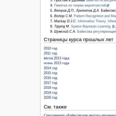
Простые и удобные
заметки по матри
Памятка по теории вероятностей
Ветров Д.П., Кропотов Д.А.
Байесовск
Bishop C.M.
Pattern Recognition and Ma
Mackay D.J.C.
Information Theory, Infer
Tipping M.
Sparse Bayesian Learning.
Шумский С.А.
Байесова регуляризация
Страницы курса прошлых лет
2010 год
2011 год
весна 2013 года
осень 2013 года
2014 год
2015 год
2016 год
2017 год
2018 год
2019 год
2020 год
См. также
Спецсеминар «Байесовские методы машинно