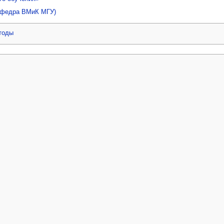
афедра ВМиК МГУ)
тоды