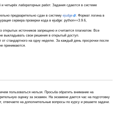
й и четырёх лабораторных работ. Задания сдаются в системе
ательно предварительно сдан в систему
ejudge
. Формат логина в
ация сервера проверки кода в ejudge: python==3.9.6,
з открытых источников запрещено и считается плагиатом. Все
 не выкладывать свои решения в открытый доступ.
т от стандартного на одну неделю. За каждый день просрочки после
 не принимаются.
ичем пользоваться нельзя. Просьба обратить внимание на
ительную оценку за экзамен. На экзамене дается час на подготовку
т, отвечаете на дополнительные вопросы по курсу и решаете задачи.