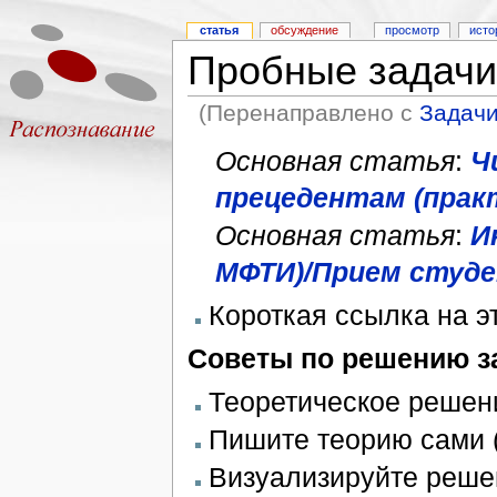
статья
обсуждение
просмотр
исто
Пробные задачи
(Перенаправлено с
Задачи
Основная статья
:
Ч
прецедентам (практ
Основная статья
:
И
МФТИ)/Прием студ
Короткая ссылка на э
Советы по решению з
Теоретическое решени
Пишите теорию сами (
Визуализируйте решен