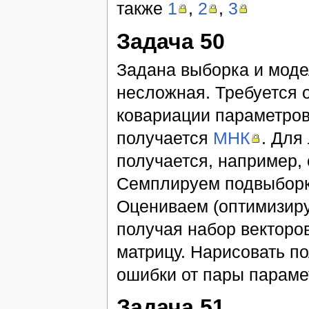
также
1
,
2
,
3
Задача 50
Задана выборка и моде
несложная. Требуется 
ковариации параметров
получается
МНК
. Для
получается, например,
Семплируем подвыборку
Оцениваем (оптимизиру
получая набор векторо
матрицу. Нарисовать п
ошибки от пары параме
Задача 51