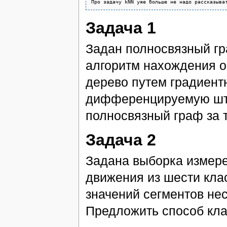
Задача 1
Задан полносвязный г
алгоритм нахождения о
дерево путем градиентн
дифференцируемую шт
полносвязный граф за т
Задача 2
Задана выборка измер
движения из шести кла
значений сегментов нес
Предложить способ кл