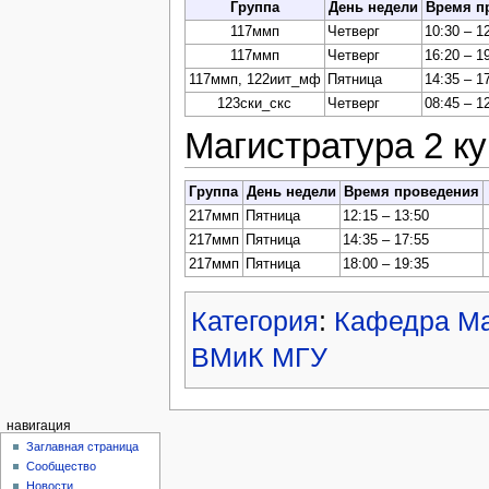
Группа
День недели
Время п
117ммп
Четверг
10:30 – 1
117ммп
Четверг
16:20 – 1
117ммп, 122иит_мф
Пятница
14:35 – 1
123ски_скс
Четверг
08:45 – 1
Магистратура 2 ку
Группа
День недели
Время проведения
217ммп
Пятница
12:15 – 13:50
217ммп
Пятница
14:35 – 17:55
217ммп
Пятница
18:00 – 19:35
Категория
:
Кафедра Ма
ВМиК МГУ
навигация
Заглавная страница
Сообщество
Новости