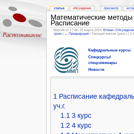
статья
обсуждение
просмотр
исто
Математические методы 
Расписание
Версия от 17:46, 25 марта 2024;
Юлиан
(
Обсуждени
(
разн.
)
← Предыдущая
| Текущая версия (разн.) | 
Кафедральные курсы
Спецкурсы/
спецсеминары
Новости
1
Расписание кафедраль
уч.г.
1.1
3 курс
1.2
4 курс