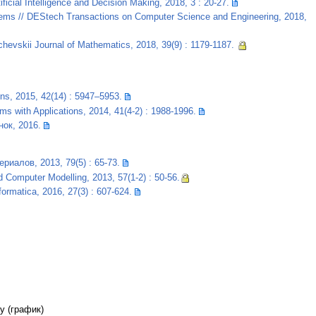
ificial Intelligence and Decision Making, 2018, 3 : 20-27.
oblems // DEStech Transactions on Computer Science and Engineering, 2018,
chevskii Journal of Mathematics, 2018, 39(9) : 1179-1187.
ons, 2015, 42(14) : 5947–5953.
ms with Applications, 2014, 41(4-2) : 1988-1996.
ок, 2016.
иалов, 2013, 79(5) : 65-73.
 Computer Modelling, 2013, 57(1-2) : 50-56.
ormatica, 2016, 27(3) : 607-624.
у (график)