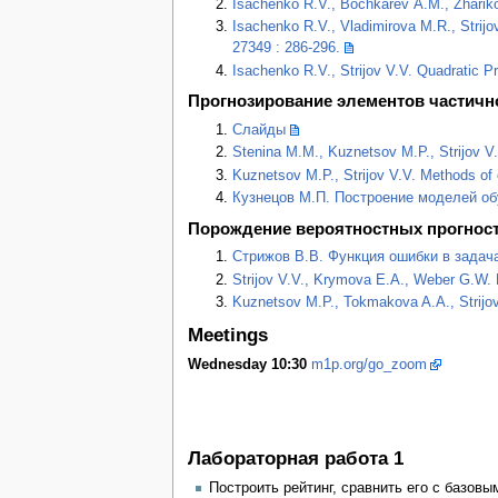
Isachenko R.V., Bochkarev А.М., Zharikov I
Isachenko R.V., Vladimirova M.R., Strijo
27349 : 286-296.
Isachenko R.V., Strijov V.V. Quadratic P
Прогнозирование элементов частич
Слайды
Stenina M.M., Kuznetsov M.P., Strijov V.V
Kuznetsov M.P., Strijov V.V. Methods of e
Кузнецов М.П. Построение моделей об
Порождение вероятностных прогнос
Стрижов В.В. Функция ошибки в задачах
Strijov V.V., Krymova E.A., Weber G.W. 
Kuznetsov M.P., Tokmakova A.A., Strijov 
Meetings
Wednesday 10:30
m1p.org/go_zoom
Лабораторная работа 1
Построить рейтинг, сравнить его с базов