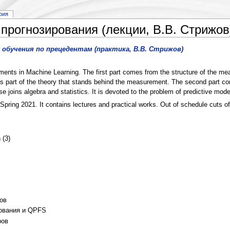
рия
рогнозирования (лекции, В.В. Стрижов)
обучения по прецедентам (практика, В.В. Стрижов)
tements in Machine Learning. The first part comes from the structure of the 
re is part of the theory that stands behind the measurement. The second part 
se joins algebra and statistics. It is devoted to the problem of predictive mode
pring 2021. It contains lectures and practical works. Out of schedule cuts of
 (3)
ов
рования и QPFS
ров