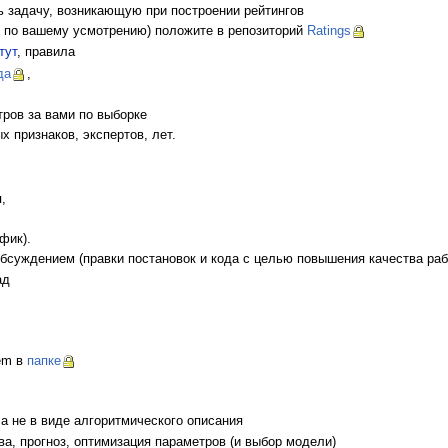
ь задачу, возникающую при построении рейтингов
т по вашему усмотрению) положите в репозиторий
Ratings
тут
, правила
да
,
ров за вами по выборке
 признаков, экспертов, лет.
,
фик).
суждением (правки постановок и кода с целью повышения качества раб
ад
em в
папке
 не в виде алгоритмического описания
ва, прогноз, оптимизация параметров (и выбор модели)