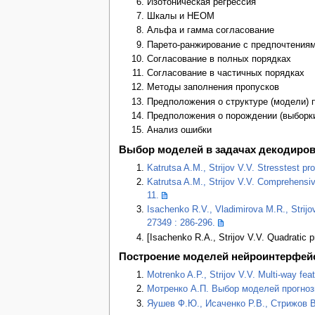
Изотоническая регрессия
Шкалы и HEOM
Альфа и гамма согласование
Парето-ранжирование с предпочтениям
Согласование в полных порядках
Согласование в частичных порядках
Методы заполнения пропусков
Предположения о структуре (модели) 
Предположения о порождении (выборки
Анализ ошибки
Выбор моделей в задачах декодиро
Katrutsa A.M., Strijov V.V. Stresstest pr
Katrutsa A.M., Strijov V.V. Comprehensive
11.
Isachenko R.V., Vladimirova M.R., Strijo
27349 : 286-296.
[Isachenko R.A., Strijov V.V. Quadratic p
Построение моделей нейроинтерфей
Motrenko A.P., Strijov V.V. Multi-way fea
Мотренко А.П. Выбор моделей прогноз
Яушев Ф.Ю., Исаченко Р.В., Стрижов В