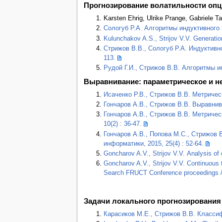
Прогнозирование волатильности опц
Karsten Ehrig, Ulrike Prange, Gabriele T
Сологуб Р.А. Алгоритмы индуктивного
Kulunchakov A.S., Strijov V.V. Generation
Стрижов В.В., Сологуб Р.А. Индуктивн
113.
Рудой Г.И., Стрижов В.В. Алгоритмы и
Выравнивание: параметрическое и н
Исаченко Р.В., Стрижов В.В. Метричес
Гончаров А.В., Стрижов В.В. Выравнив
Гончаров А.В., Стрижов В.В. Метриче
10(2) : 36-47.
Гончаров А.В., Попова М.С., Стрижов
информатики, 2015, 25(4) : 52-64.
Goncharov A.V., Strijov V.V. Analysis of
Goncharov A.V., Strijov V.V. Continuous t
Search FRUCT Conference proceedings // 
Задачи локального прогнозирования
Карасиков М.Е., Стрижов В.В. Класси