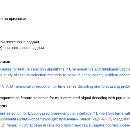
и на признаках
при постановке задачи
) при постановке задачи
вания
ocedure for feature selection algorithms // Chemometrics and Intelligent Labo
 study of feature selection methods to solve multicollinearity problem accordi
v V.V. Dimensionality reduction for time series decoding and forecasting pr
rogramming feature selection for multicorrelated signal decoding with partial l
сов
ture selection for ECoG-based brain-computer interface // Expert Systems with
ирования мультикоррелирующих временных рядов (научный руководитель 
.В. Модели согласования скрытого пространства в задаче прогнозирован