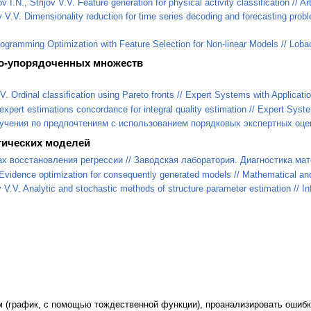
.N., Strijov V.V. Feature generation for physical activity classification // Art
v V.V. Dimensionality reduction for time series decoding and forecasting pr
rogramming Optimization with Feature Selection for Non-linear Models // Loba
но-упорядоченных множеств
. Ordinal classification using Pareto fronts // Expert Systems with Applicati
xpert estimations concordance for integral quality estimation // Expert Syste
учения по предпочтениям с использованием порядковых экспертных оцен
тических моделей
 восстановления регрессии // Заводская лаборатория. Диагностика матер
Evidence optimization for consequently generated models // Mathematical and
V.V. Analytic and stochastic methods of structure parameter estimation // Inf
ым (график, с помощью тождественной функции), проанализировать ошибк