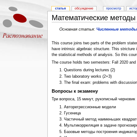
статья
обсуждение
просмотр
исто
Математические методы п
Основная статья
:
Численные методы 
This course joins two parts of the problem sta
have intrinsic algebraic structure. This strictu
the statistical methods of analysis. So this cour
The course holds two semesters: Fall 2020 and S
Questions during lectures (2)
Two laboratory works (2+3)
The final exam: problems with discussion
Вопросы к экзамену
Три вопроса, 15 минут, рукописный черновик
Авторегрессионные модели
Гусеница
Частичный метод наименьших квадрат
Мультикорреляция в задаче прогнози
Базовые методы построения индикато