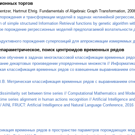
ионных торгов
aentzer, Hartmut Ehrig. Fundamentals of Algebraic Graph Transformation, 200
 порождения и трансформации моделей в задачах нелинейной регрессии,
 of simple structured Information Retrieval functions by genetic algorithm wi
ое порождение регрессионных моделей предполагаемой волатильности для
ндуктивного порождения суперпозиций для аппроксимации измеряемых дан
епараметрическое, поиск центроидов временных рядов
кое обучение в задачах многоклассовой классификации временных рядов /
ание декартовых произведении упорядоченных множеств // Информатика и
ская классификация временных рядов со взвешенным выравниванием отно
 В.В. Метрическая классификация временных рядов с выравниванием отн
 dissimilarity set between time series // Computational Mathematics and Model
ime series alignment in human actions recognition // Artificial Intelligence 
AINL FRUCT: Artificial Intelligence and Natural Language Conference, 2016 
фикация временных рядов в пространстве параметров порождающих моделе