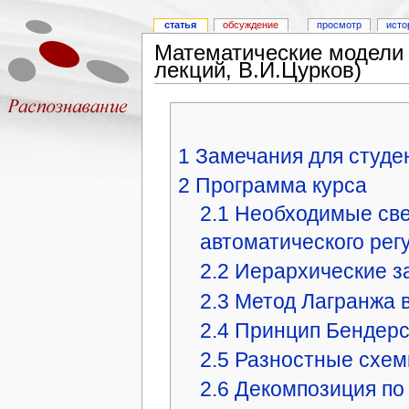
статья
обсуждение
просмотр
исто
Математические модели 
лекций, В.И.Цурков)
1
Замечания для студе
2
Программа курса
2.1
Необходимые све
автоматического рег
2.2
Иерархические з
2.3
Метод Лагранжа 
2.4
Принцип Бендер
2.5
Разностные схем
2.6
Декомпозиция по