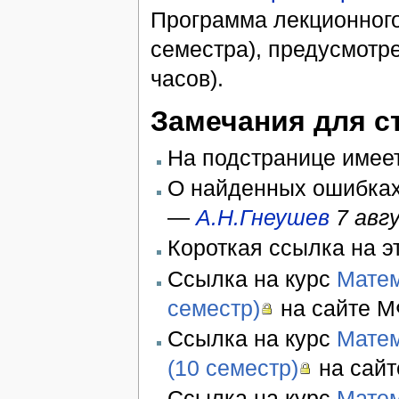
Программа лекционного 
семестра), предусмотре
часов).
Замечания для с
На подстранице имее
О найденных ошибках
—
А.Н.Гнеушев
7 авг
Короткая ссылка на э
Cсылка на курс
Матем
семестр)
на сайте М
Cсылка на курс
Матем
(10 семестр)
на сайт
Cсылка на курс
Матем