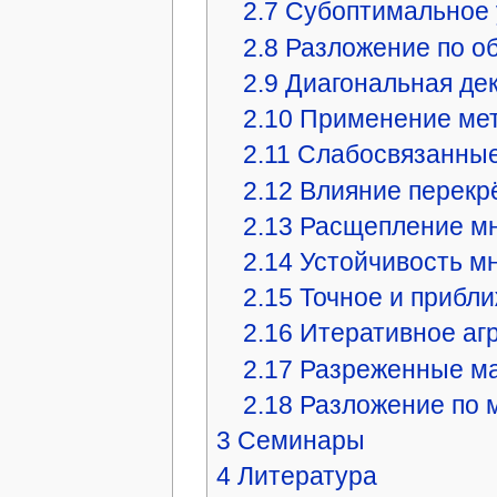
2.7
Субоптимальное 
2.8
Разложение по о
2.9
Диагональная де
2.10
Применение мет
2.11
Слабосвязанны
2.12
Влияние перекр
2.13
Расщепление мн
2.14
Устойчивость м
2.15
Точное и прибл
2.16
Итеративное аг
2.17
Разреженные м
2.18
Разложение по 
3
Семинары
4
Литература