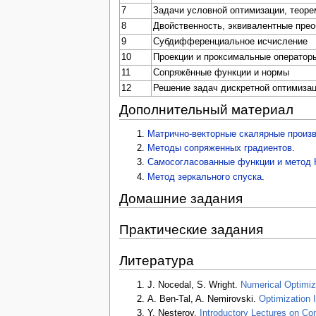
7
Задачи условной оптимизации, теоре
8
Двойственность, эквивалентные прео
9
Субдифференциальное исчисление
10
Проекции и проксимальные оператор
11
Сопряжённые функции и нормы
12
Решение задач дискретной оптимиза
Дополнительный материал
Матрично-векторные скалярные произ
Методы сопряженных градиентов
.
Самосогласованные функции и метод
Метод зеркального спуска
.
Домашние задания
Практические задания
Литература
J. Nocedal, S. Wright.
Numerical Optimiz
A. Ben-Tal, A. Nemirovski.
Optimization I
Y. Nesterov.
Introductory Lectures on Co