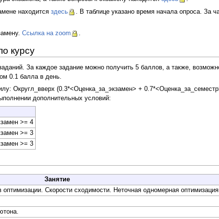
замене находится
здесь
. В таблице указано время начала опроса. За ч
замену.
Ссылка на zoom
.
по курсу
заданий. За каждое задание можно получить 5 баллов, а также, возмож
м 0.1 балла в день.
илу: Округл_вверх (0.3*<Оценка_за_экзамен> + 0.7*<Оценка_за_семестр
 выполнении дополнительных условий:
кзамен >= 4
кзамен >= 3
кзамен >= 3
Занятие
в оптимизации. Скорости сходимости. Неточная одномерная оптимизация
ютона.