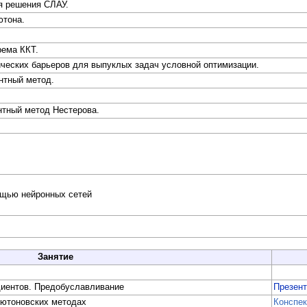
я решения СЛАУ.
ютона.
рема ККТ.
ческих барьеров для выпуклых задач условной оптимизации.
нтный метод.
нтный метод Нестерова.
ощью нейронных сетей
Занятие
иентов. Предобуславливание
Презен
ьютоновских методах
Конспек