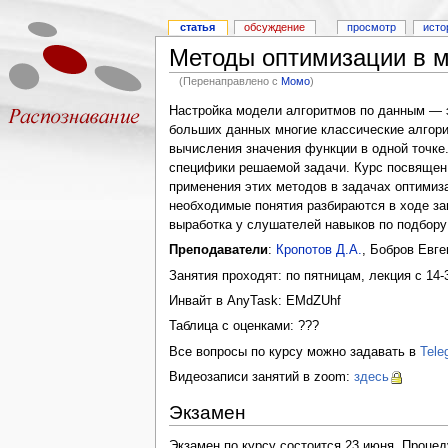
статья
обсуждение
просмотр
исто
Методы оптимизации в м
(Перенаправлено с
Момо
)
Настройка модели алгоритмов по данным — э
больших данных многие классические алгори
вычисления значения функции в одной точке
специфики решаемой задачи. Курс посвящен 
применения этих методов в задачах оптимиз
необходимые понятия разбираются в ходе за
выработка у слушателей навыков по подбору
Преподаватели
:
Кропотов Д.А.
, Бобров Евге
Занятия проходят: по пятницам, лекция с 14-3
Инвайт в AnyTask: EMdZUhf
Таблица с оценками: ???
Все вопросы по курсу можно задавать в
Tele
Видеозаписи занятий в zoom:
здесь
Экзамен
Экзамен по курсу состоится 23 июня. Процед