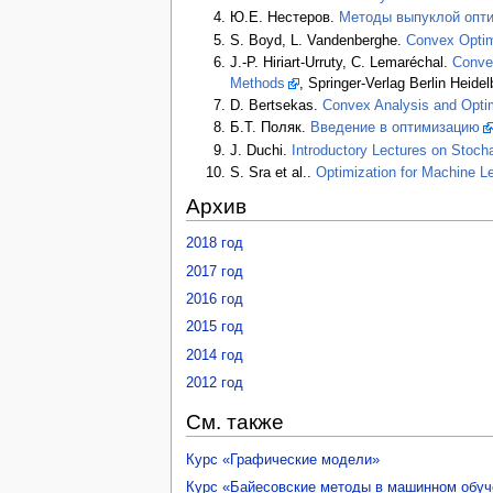
Ю.Е. Нестеров.
Методы выпуклой опт
S. Boyd, L. Vandenberghe.
Convex Optim
J.-P. Hiriart-Urruty, C. Lemaréchal.
Conve
Methods
, Springer-Verlag Berlin Heidel
D. Bertsekas.
Convex Analysis and Opti
Б.Т. Поляк.
Введение в оптимизацию
J. Duchi.
Introductory Lectures on Stoch
S. Sra et al..
Optimization for Machine L
Архив
2018 год
2017 год
2016 год
2015 год
2014 год
2012 год
См. также
Курс «Графические модели»
Курс «Байесовские методы в машинном обуч