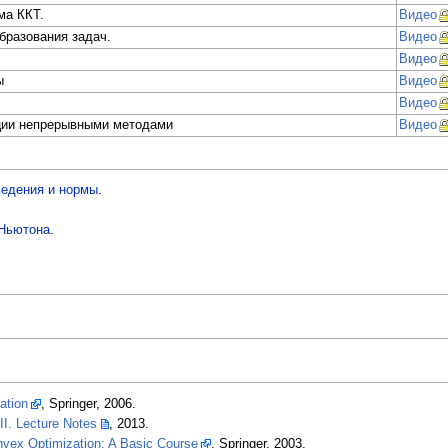
ма ККТ.
Видео
бразования задач.
Видео
Видео
ы
Видео
Видео
ции непрерывными методами
Видео
ведения и нормы
.
 Ньютона
.
ation
, Springer, 2006.
II. Lecture Notes
, 2013.
nvex Optimization: A Basic Course
, Springer, 2003.