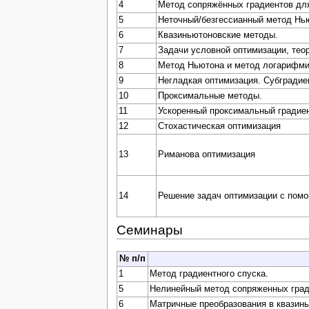
4
Метод сопряжённых градиентов дл
5
Неточный/безгессианный метод Нь
6
Квазиньютоновские методы.
7
Задачи условной оптимизации, тео
8
Метод Ньютона и метод логарифми
9
Негладкая оптимизация. Субградие
10
Проксимальные методы.
11
Ускоренный проксимальный градие
12
Стохастическая оптимизация
13
Риманова оптимизация
14
Решение задач оптимизации с пом
Семинары
№ п/п
1
Метод градиентного спуска.
5
Нелинейный метод сопряженных град
6
Матричные преобразования в квазин