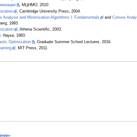
имизации
, МЦНМО, 2010
ization
, Cambridge University Press, 2004.
x Analysis and Minimization Algorithms I: Fundamentals
and
Convex Analys
berg, 1993.
mization
, Athena Scientific, 2003.
, Наука, 1983.
astic Optimization
, Graduate Summer School Lectures, 2016.
earning
, MIT Press, 2011.
ении»