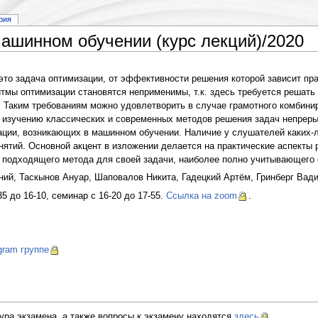
рия
ашинном обучении (курс лекций)/2020
то задача оптимизации, от эффективности решения которой зависит пр
тмы оптимизации становятся неприменимы, т.к. здесь требуется решать
. Таким требованиям можно удовлетворить в случае грамотного комбини
изучению классических и современных методов решения задач непрерыв
ации, возникающих в машинном обучении. Наличие у слушателей каких-л
нятий. Основной акцент в изложении делается на практические аспекты
 подходящего метода для своей задачи, наиболее полно учитывающего 
ний, Таскынов Ануар, Шаповалов Никита, Гадецкий Артём, Гринберг Вад
5 до 16-10, семинар с 16-20 до 17-55.
Ссылка на zoom
.
gram группе
ура экзамена, а также вопросы к экзамену находятся
здесь
.