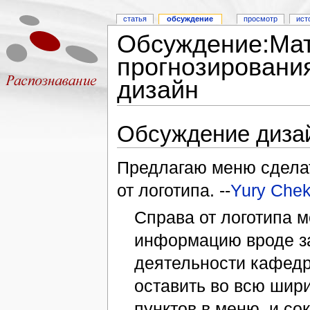
статья
обсуждение
просмотр
ист
Обсуждение:Мат
прогнозировани
дизайн
Обсуждение диза
Предлагаю меню сделать
от логотипа. --
Yury Chek
Справа от логотипа м
информацию вроде з
деятельности кафедр
оставить во всю шири
пунктов в меню, и со