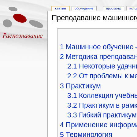
статья
обсуждение
просмотр
исто
Преподавание машинног
1
Машинное обучение 
2
Методика преподава
2.1
Некоторые удачн
2.2
От проблемы к ме
3
Практикум
3.1
Коллекция учебн
3.2
Практикум в рамк
3.3
Гибкий практикум
4
Применение информа
5
Терминология