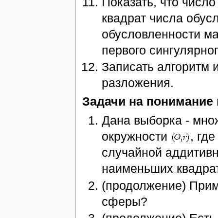
Показать, что числ
квадрат числа обу
обусловленности м
первого сингулярно
Записать алгоритм 
разложения.
Задачи на понимание 
Дана выборка - мн
окружности
, гд
случайной аддитивн
наименьших квадрат
(продолжение) Прим
сферы?
(продолжение) Есть