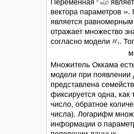
Переменная
являет
вектора параметров
.
является равномерным
отражает множество зн
согласно модели
. То
м
Множитель Оккама есть
модели при появлении
представлена семейств
фиксируется одна, как
число, обратное количе
числа). Логарифм множ
информации о параметр
появлении данных.