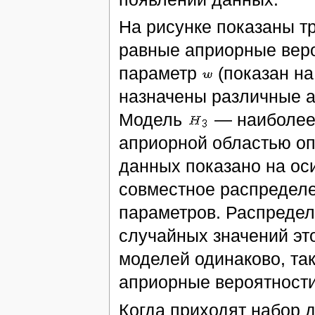
На рисунке показаны т
равные априорные веро
параметр
(показан на
назначены различные 
Модель
— наиболее 
априорной областью о
данных показано на ос
совместное распредел
параметров. Распредел
случайных значений это
моделей одинаково, та
априорные вероятности
Когда приходят набор