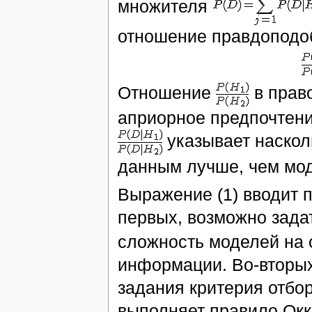
множителя
отношение правдоподо
Отношение
в право
априорное предпочтен
указывает наско
данным лучше, чем мо
Выражение (1) вводит 
первых, возможно зад
сложность моделей на 
информации. Во-вторых
задания критерия отбо
выполняет правило Окк