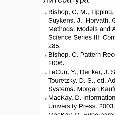
Bishop, C. M., Tipping,
Suykens, J., Horvath, G
Methods, Models and A
Science Series III: C
285.
Bishop, C.
Pattern Reco
2006.
LeCun, Y., Denker, J. S.
Touretzky, D. S., ed. 
Systems. Morgan Kauf
MacKay, D.
Information
University Press. 2003
MacKay, D.
Hyperparame