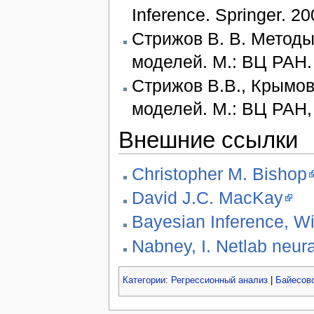
Inference. Springer. 20
Стрижов В. В. Метод
моделей. М.: ВЦ РАН. 
Стрижов В.В., Крымо
моделей. М.: ВЦ РАН, 
Внешние ссылки
Christopher M. Bishop
David J.C. MacKay
Bayesian Inference, Wi
Nabney, I.
Netlab neura
Категории
:
Регрессионный анализ
|
Байесов