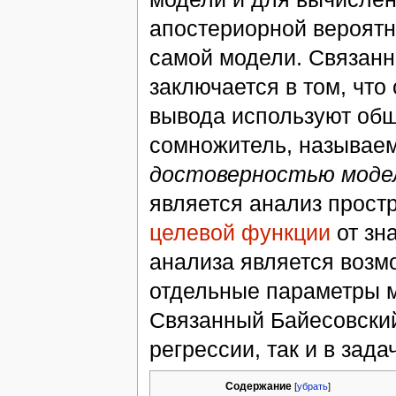
апостериорной вероятн
самой модели. Связанн
заключается в том, что
вывода используют об
сомножитель, называе
доcтоверностью моде
является анализ прост
целевой функции
от зн
анализа является возм
отдельные параметры 
Cвязанный Байесовский
регрессии, так и в зад
Содержание
[
убрать
]