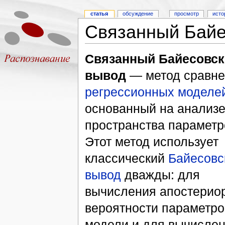
статья
обсуждение
просмотр
исто
Связанный Байе
Cвязанный Байесовск
вывод
— метод сравне
регрессионных моделе
основанный на анализе
пространства параметр
Этот метод использует
классический
Байесовс
вывод
дважды: для
вычисления апостерио
вероятности параметро
модели и для вычисле