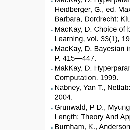
Heidberger, G., ed. M
Barbara, Dordrecht: Kl
MacKay, D.
Choice of b
Learning, vol. 33(1), 1
MacKay, D.
Bayesian in
P. 415—447.
MakKay, D.
Hyperparame
Computation. 1999.
Nabney, Yan T.,
Netlab:
2004.
Grunwald, P D., Myung, 
Length: Theory And App
Burnham, K., Anderson