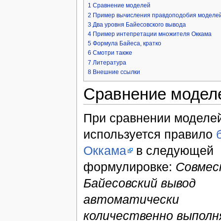
1
Сравнение моделей
2
Пример вычисления правдоподобия моделе
3
Два уровня Байесовского вывода
4
Пример интепретации множителя Оккама
5
Формула Байеса, кратко
6
Смотри также
7
Литература
8
Внешние ссылки
Сравнение модел
При сравнении моделе
используется правило
Оккама
в следующей
формулировке:
Совме
Байесовский вывод
автоматически
количественно выпол