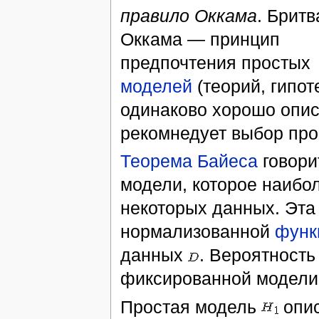
правило Оккама
. Бритв
Оккама — принцип
предпочтения простых
моделей
(теорий, гипот
одинаково хорошо опи
рекомнедует выбор пр
Теорема Байеса
говори
модели, которое наибо
некоторых данных. Эта
нормализованной
функ
данных
. Вероятност
фиксированной модел
Простая модель
опис