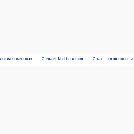
 конфиденциальности
Описание MachineLearning
Отказ от ответственности