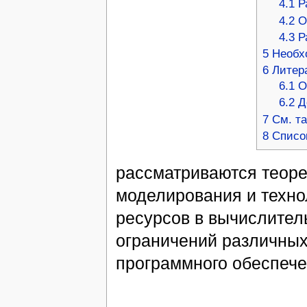
4.1
Р
4.2
О
4.3
Р
5
Необх
6
Литер
6.1
О
6.2
Д
7
См. т
8
Списо
рассматриваются теор
моделирования и техн
ресурсов в вычислител
ограничений различных
программного обеспече