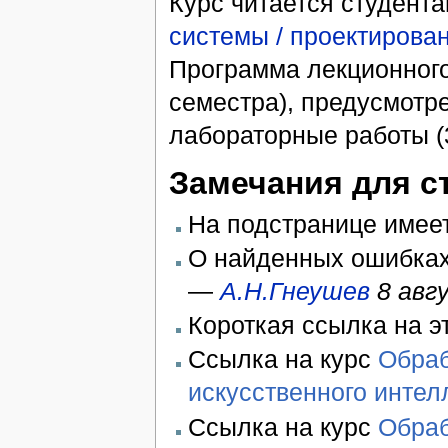
Курс читается студент
системы / проектирова
Программа лекционного 
семестра), предусмотре
лабораторные работы (3
Замечания для с
На подстранице имее
О найденных ошибках
—
А.Н.Гнеушев
8 авг
Короткая ссылка на э
Ссылка на курс
Обраб
искусственного интелл
Ссылка на курс
Обраб