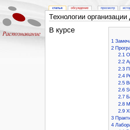
статья
обсуждение
просмотр
исто
Технологии организации 
В курсе
1
Замеч
2
Прогр
2.1
О
2.2
А
2.3
П
2.4
Р
2.5
В
2.6
S
2.7
Б
2.8
М
2.9
X
3
Практ
4
Лабор