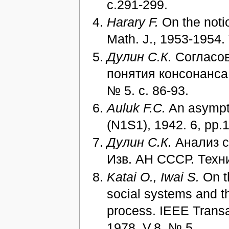
с.291-299.
Harary F.
On the notio
Math. J., 1953-1954. 
Дулин С.К.
Согласов
понятия консонанса 
№ 5. с. 86-93.
Auluk F.C.
An asymptot
(N1S1), 1942. 6, pp.
Дулин С.К.
Анализ с
Изв. АН СССР. Техни
Katai O., Iwai S.
On th
social systems and th
process. IEEE Transa
1978, V.8, № 5.