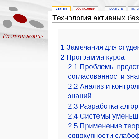
статья
обсуждение
просмотр
исто
Технология активных баз
1
Замечания для студе
2
Программа курса
2.1
Проблемы предст
согласованности зна
2.2
Анализ и контрол
знаний
2.3
Разработка алго
2.4
Системы уменьше
2.5
Применение теор
совокупности слабо