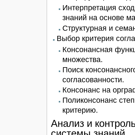
Интерпретация сход
знаний на основе ма
Структурная и сема
Выбор критерия согла
Консонансная функц
множества.
Поиск консонансног
согласованности.
Консонанс на оргра
Поликонсонанс степ
критерию.
Анализ и контрол
системы знаний