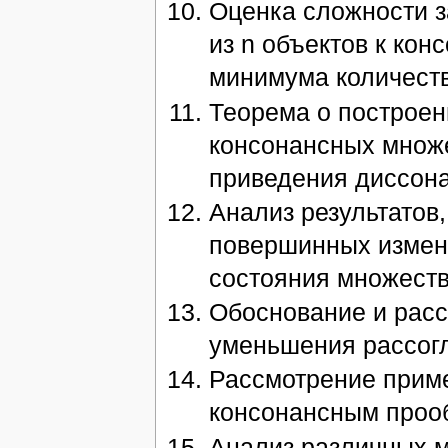
Оценка сложности з
из n объектов к ко
минимума количеств
Теорема о построе
консонансных множ
приведения диссона
Анализ результатов
повершинных измен
состояния множеств
Обоснование и рас
уменьшения рассог
Рассмотрение приме
консонансным прооб
Анализ различных м