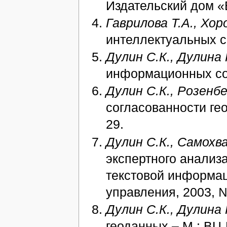
Издательский дом «
Гаврилова Т.А., Хо
интеллектуальных си
Дулин С.К., Дулина 
информационных соо
Дулин С.К., Розенбе
согласованности гео
29.
Дулин С.К., Самохва
экспертного анализ
текстовой информац
управления, 2003, №
Дулин С.К., Дулина 
геоданных – М.: ВЦ 