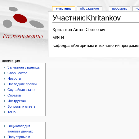
участник
обсуждение
просмотр
и
Участник:Khritankov
Хританков Антон Сергеевич
МФТИ
Кафедра «Алгоритмы и технологий программ
навигация
Заглавная страница
Сообщество
Новости
Последние правки
Случайная статья
Справка
Инструктаж
Вопросы и ответы
ToDo
Энциклопедия
анализа данных
Популярные и