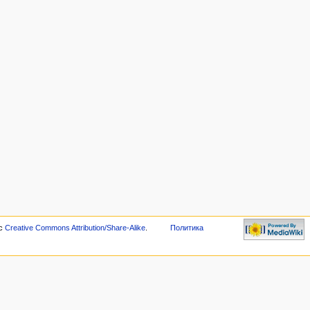
 с
Creative Commons Attribution/Share-Alike
.
Политика