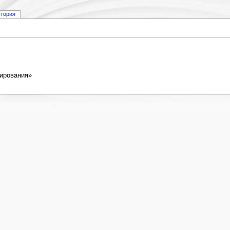
стория
ирования»