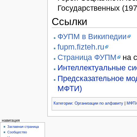
Государственных (19
Ссылки
ФУПМ в Википедии
fupm.fizteh.ru
Страница ФУПМ
на 
Интеллектуальные с
Предсказательное мо
МФТИ)
Категории
:
Организации по алфавиту
|
МФТ
навигация
Заглавная страница
Сообщество