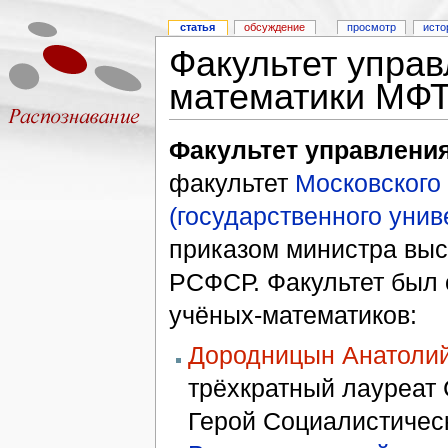
статья
обсуждение
просмотр
исто
Факультет управ
математики МФ
Факультет управлени
факультет
Московского 
(государственного унив
приказом министра выс
РСФСР. Факультет был 
учёных-математиков:
Дородницын Анатоли
трёхкратный лауреат 
Герой Социалистическ