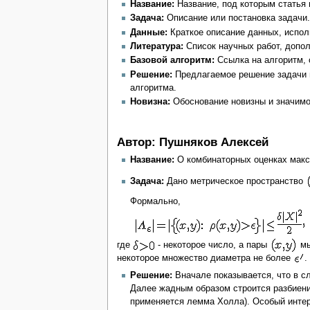
Название:
Название, под которым статья 
Задача:
Описание или постановка задачи.
Данные:
Краткое описание данных, испол
Литература:
Список научных работ, допол
Базовой алгоритм:
Ссылка на алгоритм, 
Решение:
Предлагаемое решение задачи и
алгоритма.
Новизна:
Обоснование новизны и значимос
Автор: Пушняков Алексей
Название:
О комбинаторных оценках мак
Задача:
Дано метрическое пространство
Формально,
где
- некоторое число, а пары
мы
некоторое множество диаметра не более
.
Решение:
Вначале показывается, что в с
Далее жадным образом строится разбиени
применяется лемма Холла). Особый инте