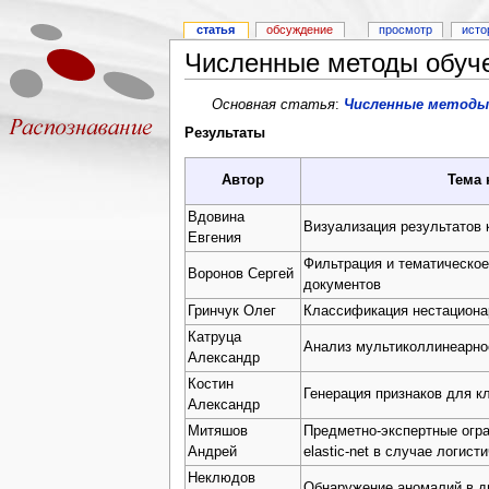
статья
обсуждение
просмотр
исто
Численные методы обучен
Основная статья
:
Численные методы 
Результаты
Автор
Тема 
Вдовина
Визуализация результатов 
Евгения
Фильтрация и тематическо
Воронов Сергей
документов
Гринчук Олег
Классификация нестациона
Катруца
Анализ мультиколлинеарно
Александр
Костин
Генерация признаков для к
Александр
Митяшов
Предметно-экспертные огр
Андрей
elastic-net в случае логист
Неклюдов
Обнаружение аномалий в д