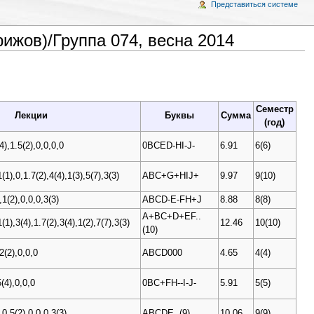
Представиться системе
ижов)/Группа 074, весна 2014
Семестр
Лекции
Буквы
Сумма
(год)
4),1.5(2),0,0,0,0
0BCED-HI-J-
6.91
6(6)
1(1),0,1.7(2),4(4),1(3),5(7),3(3)
ABC+G+HIJ+
9.97
9(10)
,1(2),0,0,0,3(3)
ABCD-E-FH+J
8.88
8(8)
A+BC+D+EF..
1(1),3(4),1.7(2),3(4),1(2),7(7),3(3)
12.46
10(10)
(10)
.2(2),0,0,0
ABCD000
4.65
4(4)
5(4),0,0,0
0BC+FH--I-J-
5.91
5(5)
,0.5(2),0,0,0,3(3)
ABCDE..(9)
10.06
9(9)