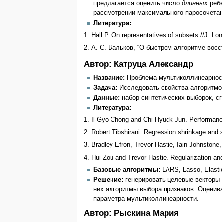
предлагается оценить число
длинных
ребе
рассмотрении максимального паросочета
Литература:
1. Hall P. On representatives of subsets //J. Lo
2. А. С. Вальков, “О быстром алгоритме восс
Автор: Катруца Александр
Название:
Проблема мультиколлинеарност
Задача:
Исследовать свойства алгоритмов
Данные:
набор синтетических выборок, с
Литература:
1. Il-Gyo Chong and Chi-Hyuck Jun. Performance
2. Robert Tibshirani. Regression shrinkage and s
3. Bradley Efron, Trevor Hastie, Iain Johnstone,
4. Hui Zou and Trevor Hastie. Regularization and 
Базовые алгоритмы:
LARS, Lasso, Elastic
Решение:
генерировать целевые векторы и
них алгоритмы выбора признаков. Оценива
параметра мультиколлинеарности.
Автор: Рыскина Мария