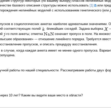
дения структур некоторых (по вашему выбору) классов нелинейных моде
честве базового описания структуры можно использовать
[1]
или пред
порождения нелинейных моделей с использованием генетического (или др
пусков в социологических анкетах наиболее адекватными значениями. О
ий соответствующих полей
ближайших соседей. Задана выборка
-
ий
-го поля анкеты; отметка
означает пропуск в поле. На множе
высшее образование» --- отношение линейного порядка. Требуется ввес
осстановление пропусков, и описать процедуру восстановления.
в случае, когда каждая анкета имеет не менее одного пропуска. Вариант
ропущена.
аучной работы по нашей специальности. Рассматриваем работы двух фо
через 10 лет? Каким вы видите ваше место в области?