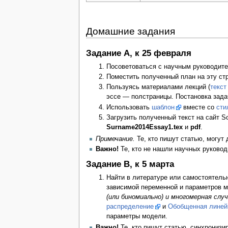
Домашние задания
Задание A, к 25 февраля
Посоветоваться с научным руководите
Поместить полученный план на эту ст
Пользуясь материалами лекций (
текст
эссе — полстраницы. Постановка зад
Использовать
шаблон
вместе со
сти
Загрузить полученный текст на сайт S
Surname2014Essay1.tex
и
pdf
.
Примечание.
Те, кто пишут статью, могут
Важно!
Те, кто не нашли научных руково
Задание B, к 5 марта
Найти в литературе или самостоятель
зависимой переменной и параметров м
(или биномиально) и многомерная слу
распределение
и
Обобщенная линей
параметры модели.
Важно!
Те, кто пишут статью, синхронизи