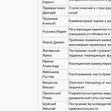
Кирилл
Перекрестенко
Статистический и структур
Дмитрий
сетей
Пушняков
Комбинаторные оценки
-р
Алексей
Регуляризация вероятност
Рыскина Мария
повышения устойчивости и
Проблема понижения размер
Яшков Даниил
многомерных временных ря
Желавская
Построение сетей глубоког
Ирина
заданных порождающих фу
Иванов
Коалиционная манипулируе
Александр
Фейзханов
Распознавание листа бумаг
Рустем
Матросов
Short-term forecasting of mu
Михаил
sequences
Прилепский
Разработка алгоритма мар
Роман
динамической сети спутников
Шуйский
Построение мультимоделей
Николай
привлекательности