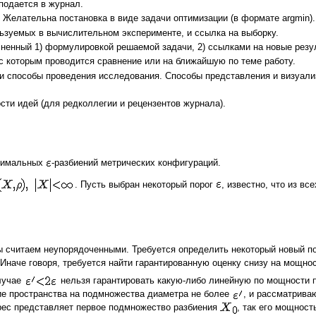
подается в журнал.
 Желательна постановка в виде задачи оптимизации (в формате argmin)
ьзуемых в вычислительном эксперименте, и ссылка на выборку.
ненный 1) формулировкой решаемой задачи, 2) ссылками на новые резу
с которым проводится сравнение или на ближайшую по теме работу.
 способы проведения исследования. Способы представления и визуализ
ти идей (для редколлегии и рецензентов журнала).
симальных
-разбиений метрических конфигураций.
. Пусть выбран некоторый порог
, известно, что из вс
 считаем неупорядоченными. Требуется определить некоторый новый п
 Иначе говоря, требуется найти гарантированную оценку снизу на мощн
лучае
нельзя гарантировать какую-либо линейную по мощности 
е пространства на подмножества диаметра не более
, и рассматрива
рес представляет первое подмножество разбиения
, так его мощнос