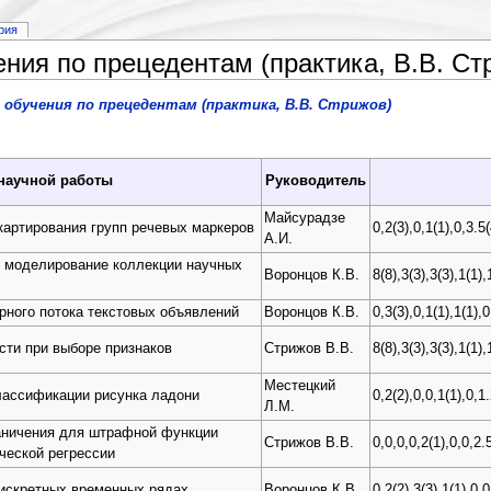
рия
ия по прецедентам (практика, В.В. Стр
обучения по прецедентам (практика, В.В. Стрижов)
научной работы
Руководитель
Майсурадзе
картирования групп речевых маркеров
0,2(3),0,1(1),0,3.5(
А.И.
е моделирование коллекции научных
Воронцов К.В.
8(8),3(3),3(3),1(1),
рного потока текстовых объявлений
Воронцов К.В.
0,3(3),0,1(1),1(1),0
сти при выборе признаков
Стрижов В.В.
8(8),3(3),3(3),1(1),
Местецкий
лассификации рисунка ладони
0,2(2),0,0,1(1),0,1
Л.М.
аничения для штрафной функции
Стрижов В.В.
0,0,0,0,2(1),0,0,2.
ической регрессии
искретных временных рядах.
Воронцов К.В.
0,2(2),3(3),1(1),0,0