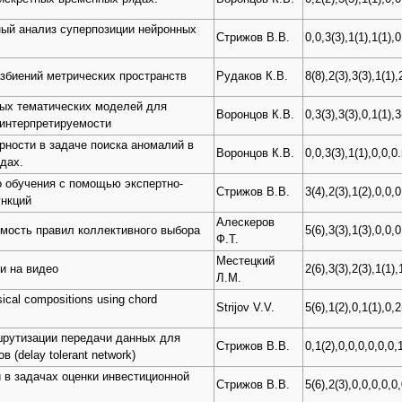
ный анализ суперпозиции нейронных
Стрижов В.В.
0,0,3(3),1(1),1(1),0
азбиений метрических пространств
Рудаков К.В.
8(8),2(3),3(3),1(1),
ных тематических моделей для
Воронцов К.В.
0,3(3),3(3),0,1(1),3
 интерпретируемости
ности в задаче поиска аномалий в
Воронцов К.В.
0,0,3(3),1(1),0,0,0.
дах.
о обучения с помощью экспертно-
Стрижов В.В.
3(4),2(3),1(2),0,0,0
нкций
Алескеров
мость правил коллективного выбора
5(6),3(3),1(3),0,0,0
Ф.Т.
Местецкий
и на видео
2(6),3(3),2(3),1(1),
Л.М.
sical compositions using chord
Strijov V.V.
5(6),1(2),0,1(1),0,2
шрутизации передачи данных для
Стрижов В.В.
0,1(2),0,0,0,0,0,0,
 (delay tolerant network)
 в задачах оценки инвестиционной
Стрижов В.В.
5(6),2(3),0,0,0,0,0