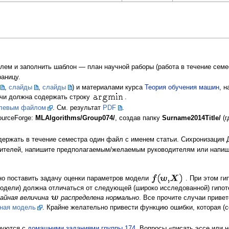
лем и заполнить шаблон — план научной раборы (работа в течение семе
раницу.
,
слайды
,
слайды
) и материалами курса
Теория обучения машин
, 
ачи должна содержать строку
.
левым файлом
. См. результат
PDF
.
ourceForge:
MLAlgorithms/Group074/
, создав папку
Surname2014Title/
(г
 держать в течение семестра один файл с именем статьи. Сихронизация 
дителей, напишите предполагаемым/желаемым руководителям или напи
но поставить задачу оценки параметров модели
. При этом ги
одели) должна отличаться от следующей (широко исследованной) гипо
чайная величина
распределена нормально
. Все прочите случаи приве
ная модель
. Крайне желательно привести функцию ошибки, которая (
руются с
домашними заданиями группы 174
. Вопросы «писать эссе или н