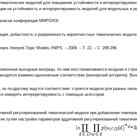
тематических моделей для повышения устойчивости и интерпретируемос
ии на устойчивость и интерпретируемость моделей для модельных и реа
езисов конференции ММРО/IOI.
изация, робастность и разреженность вероятностных тематических моделе
ans Interpret Topic Models //NIPS. – 2009. – Т. 22. – С. 288-296.
реженные выходные матрицы, по ним восстанавливается входная и стро
аходятся взаимно-однозначные соответствия (венгерский алгоритм). Выч
, но по-другому ищутся соответствия: строятся модели для разных нач
ся измерять интерпретируемость с помощью асессоров.
ивной регуляризованной тематической модели при добавлении темпора
тик путём настройки параметров аддитивной регуляризованной тематич