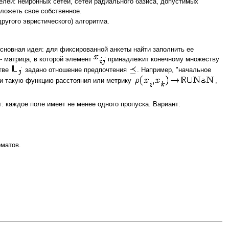
лей: нейронных сетей, сетей радиального базиса, допустимых
ложеть свое собственное.
угого эвристического) алгоритма.
сновная идея: для фиксированной анкеты найти заполнить ее
-- матрица, в которой элемент
принадлежит конечному множеству
стве
задано отношение предпочтения
. Например, "начальное
ти такую функцию расстояния или метрику
,
: каждое поле имеет не менее одного пропуска. Вариант:
рматов.