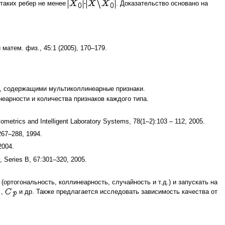
 таких ребер не менее
. Доказательство основано на
матем. физ., 45:1 (2005), 170–179.
и, содержащими мультиколлинеарные признаки.
еарности и количества признаков каждого типа.
ometrics and Intelligent Laboratory Systems, 78(1–2):103 – 112, 2005.
:267–288, 1994.
2004.
ty, Series B, 67:301–320, 2005.
ртогональность, коллинеарность, случайность и т.д.) и запускать на
,
и др. Также предлагается исследовать зависимость качества от