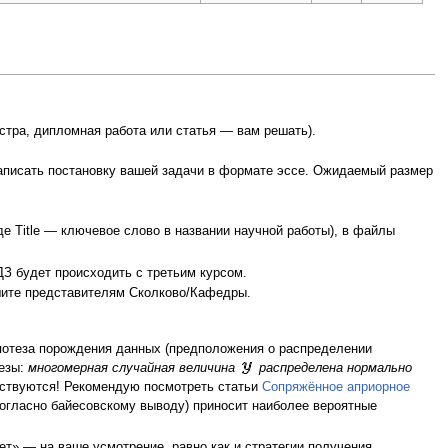
стра, дипломная работа или статья — вам решать).
написать постановку вашей задачи в формате эссе. Ожидаемый размер
де Title — ключевое слово в названии научной работы), в файлы
ДЗ будет происходить с третьим курсом.
шите представителям Сколково/Кафедры.
потеза порождения данных (предположения о распределении
тезы:
многомерная случайная величина
распределена нормально
тствуются! Рекомендую посмотреть статьи
Сопряжённое априорное
согласно байесовскому выводу) приносит наиболее вероятные
ет» — на ваше усмотрение, равно как и стратегии получения