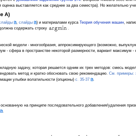
 оценка выставляется как среднее за два семестра). Но желательно уче
е A)
слайды
,
слайды
) и материалами курса
Теория обучения машин
, нап
 должна содержать строку
.
еской модели - многообразия, аппроксимирующего (возможно, выпуклую
ум - сфера в пространстве некоторой размерности, вариант максимум -
икладную задачу, которая решается одним их трех методов: смесь модел
ендовать метод и кратко обосновать свою рекомендацию.
См. примеры: 
имации улыбки волатильности (опционы)
c. 35-37
.
 основанную на принципе последовательного добавления/удаления приз
.