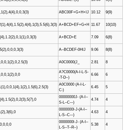
,1(2),4(4),0,0,3(3)
ABC00F+G+H+IJ
10.12
9(9)
2(1),4(4),1.5(2),4(4),1(3),5.5(6),3(3)
A+BCD+EF+G+H
11.67
10(10)
(4),1.2(2),0,1(1),0,3(3)
A+BCD+E
7.09
6(8)
5(2),0,0,0,3(3)
A--BCDEF-0HIJ
9.06
8(8)
,0,0,1(2),0,2.5(3)
A0C0000(J_
2.81
8
A?C0000(A-I-L-S-
,0,0,1(2),0,0
6.66
6
-T-D--)
A0C0000 (A-I-L-
1(1),0,0,1(4),1(2),1.5(6),2.5(3)
6.45
5
C-)
00000000J- (A-I--
(4),1.5(2),0,2(3),5(7),0
4.74
4
S-L--C---)
0000000I-J-(A-I--
1(2),3(6),0
4.63
4
L-S--C---)
0000000I-J- (A-I--
,0,0,0,0
5.38
4
L-S--T--R--)