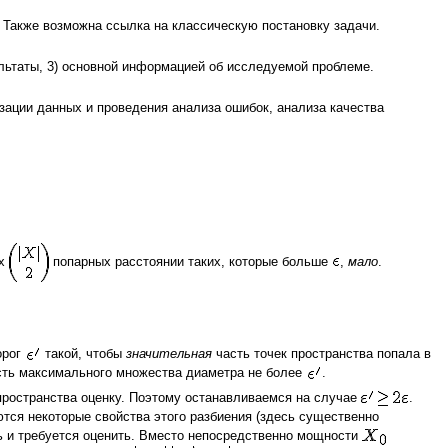
. Также возможна ссылка на классическую постановку задачи.
льтаты, 3) основной информацией об исследуемой проблеме.
ации данных и проведения анализа ошибок, анализа качества
ех
попарных расстоянии таких, которые больше
,
мало
.
орог
такой, чтобы
значительная
часть точек пространства попала в
ость максимального множества диаметра не более
.
пространства оценку. Поэтому останавливаемся на случае
.
ются некоторые свойства этого разбиения (здесь существенно
ть и требуется оценить. Вместо непосредственно мощности