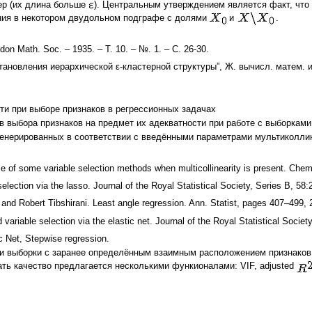
р (их длина больше
). Центральным утверждением является факт, что
ния в некотором двудольном подграфе с долями
и
.
ndon Math. Soc. – 1935. – Т. 10. – №. 1. – С. 26-30.
тановления иерархической ε-кластерной структуры”, Ж. вычисл. матем. и 
и при выборе признаков в регрессионных задачах
 выбора признаков на предмет их адекватности при работе с выборкам
генерированных в соответствии с введёнными параметрами мультиколлин
 of some variable selection methods when multicollinearity is present. Chem
election via the lasso. Journal of the Royal Statistical Society, Series B, 58
 and Robert Tibshirani. Least angle regression. Ann. Statist, pages 407–499, 
variable selection via the elastic net. Journal of the Royal Statistical Socie
 Net, Stepwise regression.
 выборки с заранее определённым взаимным расположением признаков (о
ть качество предлагается несколькими функионалами: VIF, adjusted