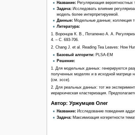
Название:
Регуляризация вероятностных 
Задача:
Исследовать влияние регуляризац
модель более интерпретируемой.
Данные:
Модельные данные; коллекция т
Литература:
1. Воронцов К. В., Потапенко А. А. Регуляр
4. – С. 693-706.
2. Chang J. et al. Reading Tea Leaves: How Hum
Базовый алгоритм:
PLSA-EM
Решение:
1. Для модельных данных: генерируются раз
полученных моделях и в исходной матрице н
(см. эссе).
2. Для реальных данных: тот же эксперимент
иерархическая кластеризация. Предполагает
Автор: Уржумцев Олег
Название:
Исследование поведения аддит
Задача:
Максимизация когеретности тема