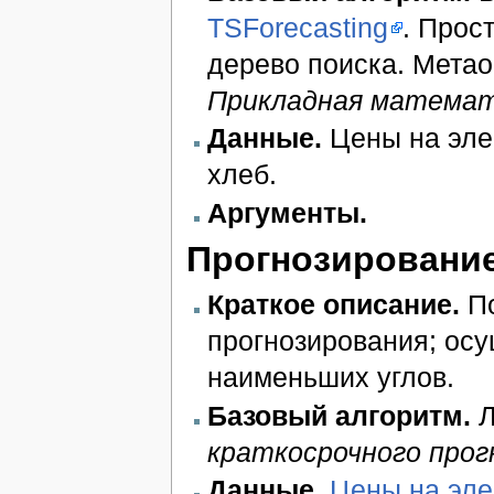
TSForecasting
. Прос
дерево поиска. Метао
Прикладная матема
Данные.
Цены на эле
хлеб.
Аргументы.
Прогнозирование
Краткое описание.
По
прогнозирования; ос
наименьших углов.
Базовый алгоритм.
Л
краткосрочного прог
Данные.
Цены на эле