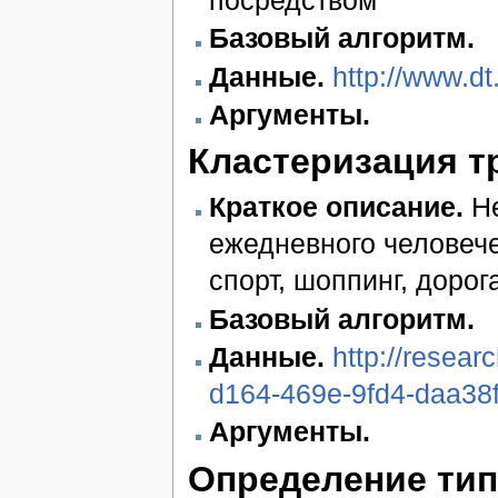
посредством
Базовый алгоритм.
Данные.
http://www.d
Аргументы.
Кластеризация т
Краткое описание.
Не
ежедневного человече
спорт, шоппинг, дорог
Базовый алгоритм.
Данные.
http://resea
d164-469e-9fd4-daa38f
Аргументы.
Определение тип