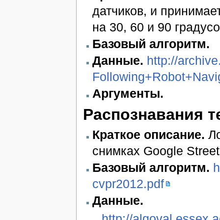
датчиков, и принимае
на 30, 60 и 90 градусо
Базовый алгоритм.
Данные.
http://archiv
Following+Robot+Navi
Аргументы.
Распознавания т
Краткое описание.
Ло
снимках Google Street
Базовый алгоритм.
h
cvpr2012.pdf
Данные.
http://algoval.essex.