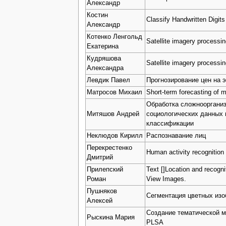
Александр
Костин
Classify Handwritten Digits
Александр
Котенко Ленгольд
Satellite imagery processi
Екатерина
Кудряшова
Satellite imagery processi
Александра
Левдик Павел
Прогнозирование цен на 
Матросов Михаил
Short-term forecasting of 
Обработка сложнооргани
Митяшов Андрей
социологических данных 
классификации
Неклюдов Кирилл
Распознавание лиц
Перекрестенко
Human activity recognition
Дмитрий
Прилепский
Text []Location and recogni
Роман
View Images.
Пушняков
Сегментация цветных из
Алексей
Создание тематической м
Рыскина Мария
PLSA