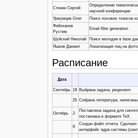
Определение тематически
Стенин Сергей
научной конференции
Уржумцев Олег
Поиск похожих тезисов к
Фейзханов
Email filter generation
Рустем
Шуйский Николай
Поиск мелодии в базе да
Яшков Даниил
Локализация лиц на фот
Расписание
Дата
Сентябрь
18
Выбрана задача, рецензент.
25
Собрана литература, написаны
Поставлена задача для синтет
Октябрь
2
постановка в формате TeX.
Создан файл отчета. Сделано 
9
интерфейс ядра системы (синт