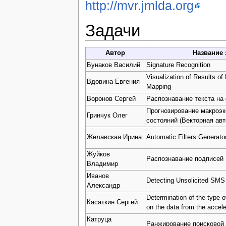
http://mvr.jmlda.org
Задачи
Автор
Название 
Бунаков Василий
Signature Recognition
Visualization of Results o
Вдовина Евгения
Mapping
Воронов Сергей
Распознавание текста на
Прогнозирование макроэ
Гринчук Олег
состояний (Векторная авт
Желавская Ирина
Automatic Filters Generato
Жуйков
Распознавание подписей
Владимир
Иванов
Detecting Unsolicited SM
Александр
Determination of the type 
Касаткин Сергей
on the data from the accel
Катруца
Ранжирование поисковой